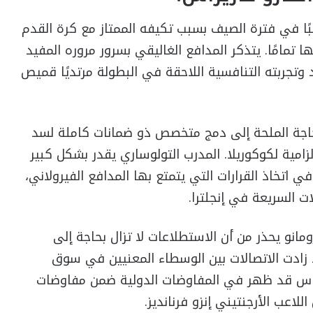
ًا في فترة الصيف بسبب تكيفه الممتاز مع كرة القدم
 تمامًا. يتذكر المدافع الغاليقي بسرور مروره المفيد
وتجربته التنافسية اللاحقة في البطولة مرتديًا قميص
حاجة الملحة إلى دمج متخصص ذو ضمانات كاملة لسد
لزامية لكوكوريلا. المدرب التولوساري يقدر بشكل كبير
ي اتخاذ القرارات التي يتمتع بها المدافع الفيرولاني،
ات السريعة في إنجلترا.
انو يحذر من أن الاستطلاعات لا تزال بحاجة إلى
د زادت الاتصالات بين الوسطاء المعنيين في سوق
ريراس قد ظهر في المفاوضات الدولية ضمن مفاوضات
اعب الأرجنتيني إنزو فرنانديز.