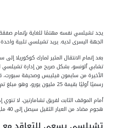
يجد تشيلسي نفسه مهتمًا للغاية بإتمام صفقة أ
الجهة اليسرى لديه. يريد تشيلسي تلبية واحدة م
بعد إتمام الانتقال المثير لمارك كوكوريلا إلى سا
تشابي ألونسو، بشكل صريح من إدارة تشيلسي الت
الأخيرة من سايمون فيليبس وصحيفة سبورت، قدم
رسميًا أوليًا بقيمة 25 مليون يورو، وهو مبلغ تم رفضه على الفور في مكاتب العاصمة الإسبانية.
أمام الموقف الثابت لفريق تشامارتين، لا تنوي
هجوم مضاد من العيار الثقيل سيصل إلى 40 مليون يورو.
تشيلسي يسعى للتعاقد مع أل