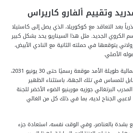
دريد وتقييم ألفارو كاريراس
ياً بعد التعاقد مع كوكوريلا، الذي يصل إلى كاستيلا
سم الكروي الجديد. مثل هذا السيناريو يحد بشكل كبير
ولاني يتوقعها في حملته الثانية مع النادي الأبيض،
له الأصلي.
على الرغم من أن لاعب كرة القدم لديه حماية عمالية طويلة الأمد موقعة رسميًا حتى 30 يونيو 2031،
 قابل للمساس في تلك الجهة، باستثناء الظهير
المدرب البرتغالي جوزيه مورينيو الضوء الأخضر للجنة
لاعبي الجناح لديه، بما في ذلك كل من الغالي
بشدة بالعناصر، وفي الوقت نفسه، استعادة جزء