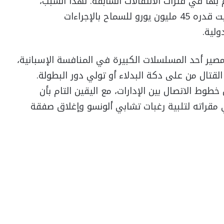
 بها في فترات الانتقالات السابقة. لهذا السبب،
حددت الإدارة برئاسة فلورنتينو بيريز سعر بيع ثابت قدره 45 مليون يورو للسماح بالإجراءات
ولية.
مصير أحد المسلسلات الكبيرة في المنافسة الإسبانية،
القتال من على دكة البدلاء أو تولي دور البطولة.
وط الاتصال بين الإدارات، مع اليقين التام بأن
راته لتلبية رغبات تشابي ألونسو وإغلاق صفقة