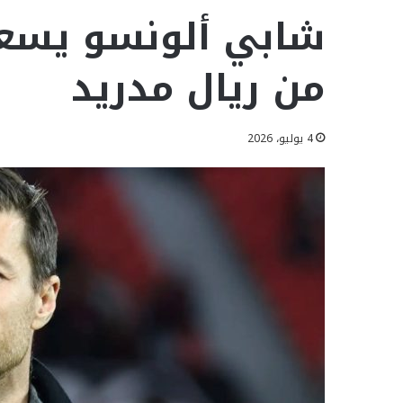
شابي ألونسو يسعى
من ريال مدريد
4 يوليو، 2026