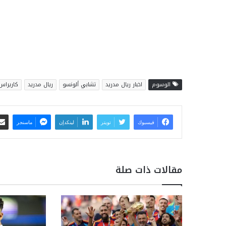
الوسوم
اخبار ريال مدريد
تشابي ألونسو
ريال مدريد
كاريراس
فيسبوك
تويتر
لينكدإن
ماسنجر
مقالات ذات صلة