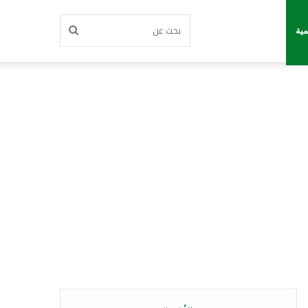
بحث
مية
عن