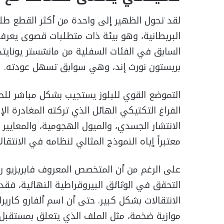
لقد تحول الظهير إلى واحدة من أكثر القطع طلب
البريطانية، وهو بيئة ذات متطلبات قصوى يعرفها
السابق في الفئات السفلية من مانشستر يونايتد 
بريستون نورث إند، وهي سوابق تسهل عودته.
التموضع القوي للبلوز يستجيب بشكل مباشر لل
الفراغ التكتيكي الهائل الذي تركته المغادرة الإ
الانتشار الجسدي، والميول الهجومية، والمعايير ف
معتبراً إياه النموذج المثالي لنظامه في الانتقال
على الرغم من أن المتخصص المعروف فابريزيو روم
التحقق في الوثائق البيروقراطية النهائية، فق
الانتقالات بشكل كبير. حتى أن اسم ألفارو كا
موازية ضخمة، مثل الملف الذي يتعلق بمستقبل الل