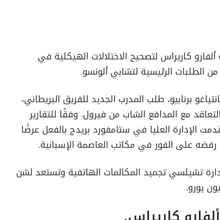
لفارو كاريراس لتصحيح الاختلالات الهيكلية في
ن الطلبات الرئيسية لتشابي ألونسو.
نتياغو برنابيو، طلب المدرب الجديد للفريق البريطاني،
عاقد مع المدافع الشاب من فيرول. وفقًا للتقارير
ت الإدارة العليا في ستامفورد بريدج بالفعل عرضًا
 إدارة تشيلسي تجميد المكالمات الهاتفية وتستعد لشن
فارو كاريراس.