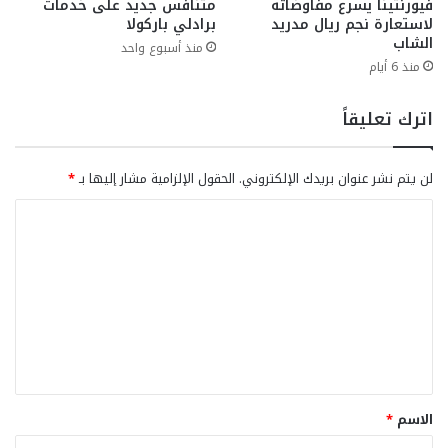
فيورنتينا يسرع مفاوضاته
متنافس جديد على خدمات
لاستعارة نجم ريال مدريد
برادلي باركولا
الشاب
منذ أسبوع واحد
منذ 6 أيام
اترك تعليقاً
لن يتم نشر عنوان بريدك الإلكتروني.
الحقول الإلزامية مشار إليها بـ
*
ا
ل
ت
ع
ل
ي
ق
الاسم
*
*