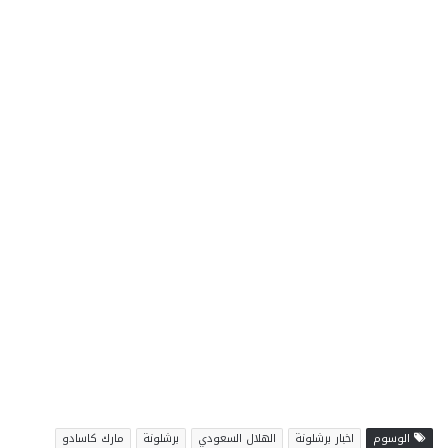
الوسوم
اخبار برشلونة
الهلال السعودي
برشلونة
مارك كاسادو