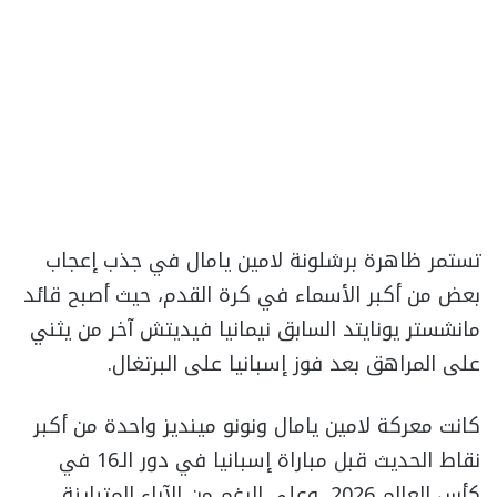
تستمر ظاهرة برشلونة لامين يامال في جذب إعجاب
بعض من أكبر الأسماء في كرة القدم، حيث أصبح قائد
مانشستر يونايتد السابق نيمانيا فيديتش آخر من يثني
على المراهق بعد فوز إسبانيا على البرتغال.
كانت معركة لامين يامال ونونو مينديز واحدة من أكبر
نقاط الحديث قبل مباراة إسبانيا في دور الـ16 في
كأس العالم 2026، وعلى الرغم من الآراء المتباينة