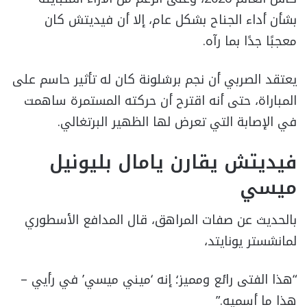
بشأن أداء الجناح بشكل عام، إلا أن فيديتش كان
معجبًا جدًا بما رآه.
يعتقد الصربي أن نجم برشلونة كان له تأثير حاسم على
المباراة، حتى أنه اقترح أن حركته المستمرة ساهمت
في الإصابة التي تعرض لها الظهير البرتغالي.
فيديتش يقارن يامال بليونيل
ميسي
بالحديث عن صفات المراهق، قال المدافع الأسطوري
لمانشستر يونايتد،
“هذا الفتى رائع ومميز؛ إنه ‘ميني ميسي’ في رأيي –
هذا ما أسميه.”