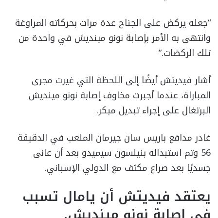
“جعله يركض على الجناح عدة مرات بحركاته المراوغة
وانتهى به الأمر بإصابة نونو مينديش في واحدة من
تلك الركضات.”
أشار فيديتش أيضًا إلى اللحظة التي غيرت مجرى
المباراة، عندما أجبرت مخاوف إصابة نونو مينديش
البرتغال على إجراء تبديل مبكر.
غادر مدافع باريس سان جيرمان الملعب في الدقيقة
56 وتم استبداله بنيلسون سيميدو بعد أن عانى
جسديًا بعد صراع مكثف مع الدولي الإسباني.
يعتقد فيديتش أن يامال تسبب
في إصابة نونو مينديش.