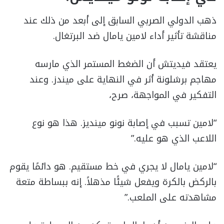
ذهب الدولي الصربي السابق إلى أبعد من ذلك عند
مناقشة تأثير أداء لامين يامال ضد البرتغال.
يعتقد فيديتش أن الضغط المستمر الذي مارسه
مهاجم برشلونة أثر في النهاية على ميندز. وعند
التفكير في المواجهة، صرح،
“لامين تسبب في إصابة نونو مينديز. هذا هو نوع
اللاعب الذي هو عليه.”
“لامين يامال لا يجري في خط مستقيم. هو دائمًا يقوم
بالركض بالكرة ويفعل شيئًا مذهلاً. إنه ببساطة متعة
مشاهدته على الملعب.”