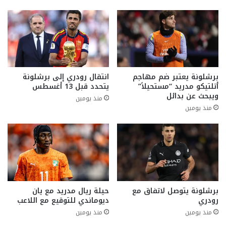
برشلونة يعتبر ضم مهاجم
انتقال رودري إلى برشلونة
أتلتيكو مدريد “مستحيلاً”
يتحدد قبل 13 أغسطس
ويبحث عن بدائل
منذ يومين
منذ يومين
برشلونة يتوصل لاتفاق مع
حيلة ريال مدريد مع يان
رودري
ديوماندي للتوقيع مع اللاعب
منذ يومين
منذ يومين