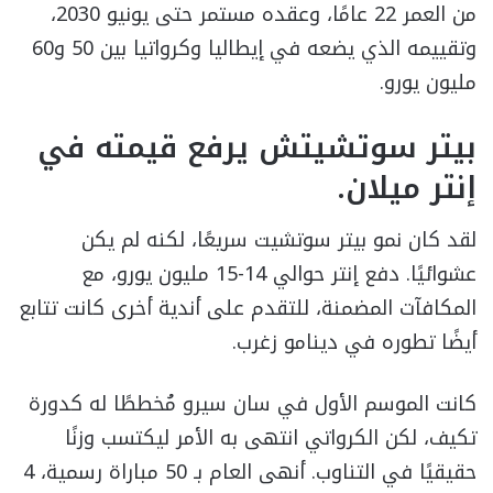
من العمر 22 عامًا، وعقده مستمر حتى يونيو 2030،
وتقييمه الذي يضعه في إيطاليا وكرواتيا بين 50 و60
مليون يورو.
بيتر سوتشيتش يرفع قيمته في
إنتر ميلان.
لقد كان نمو بيتر سوتشيت سريعًا، لكنه لم يكن
عشوائيًا. دفع إنتر حوالي 14-15 مليون يورو، مع
المكافآت المضمنة، للتقدم على أندية أخرى كانت تتابع
أيضًا تطوره في دينامو زغرب.
كانت الموسم الأول في سان سيرو مُخططًا له كدورة
تكيف، لكن الكرواتي انتهى به الأمر ليكتسب وزنًا
حقيقيًا في التناوب. أنهى العام بـ 50 مباراة رسمية، 4