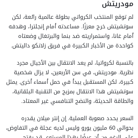
مودريتش
لم توقع المنتخب الكرواتي بطولة عالمية رائعة، لكن
سوتشيتش خرج معززًا. مساعدته أمام إنجلترا، وهدفه
أمام غانا، واستمراريته ضد بنما والبرتغال وضعتاه
كواحدة من الأخبار الكبيرة في فريق زلاتكو داليتش.
بالنسبة لكرواتيا، لم يعد الانتقال بين الأجيال مجرد
نظرية. مودريتش، في سن الأربعين، لا يزال شخصية
كبيرة، لكن المستقبل يبدأ في حمل أسماء أخرى. يمثل
سوتشيتش هذا الانتقال بمزيج من التقنية البلقانية،
والطاقة الحديثة، والنضج التنافسي غير المعتاد.
السعر يحدد صعوبة العملية. إن إنتر ميلان يقدره
بحوالي 60 مليون يورو وليس لديه عجلة في التفاوض،
على الرغم من أن عرضًا بهذا المستوى قد يفتح