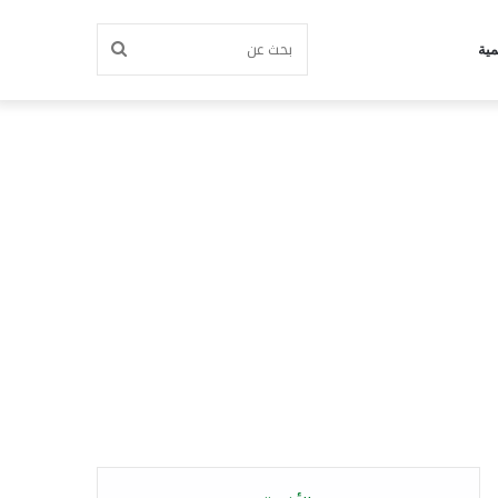
بحث
مية
عن