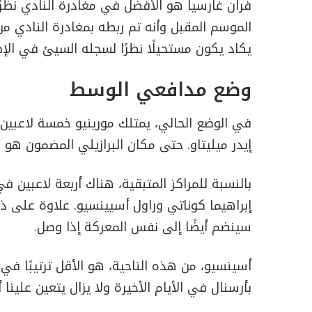
فران غارسيا هو الأفضل في مغادرة النادي نظر
الموسم المقبل وأنه تم ربطه بمغادرة النادي من 
يكاد يكون مستحيلًا نظرًا لسجله السيئ في الإص
وضع مدافعي الوسط
في الوضع الحالي، يمتلك مورينيو خمسة لاعبين ف
إيدر ميليتاو. حتى مكان البرازيلي المضمون هو ف
بالنسبة للمراكز المتبقية، هناك أربعة لاعبين 
إبراهيما كوناتي وراول أسيينسيو. علاوة على ذ
سينضم أيضًا إلى نفس المعركة إذا وصل.
أسينسيو، من هذه الناحية، هو الأقل ترتيبًا في 
بأرسنال في الأيام الأخيرة ولا يزال يتعين علي