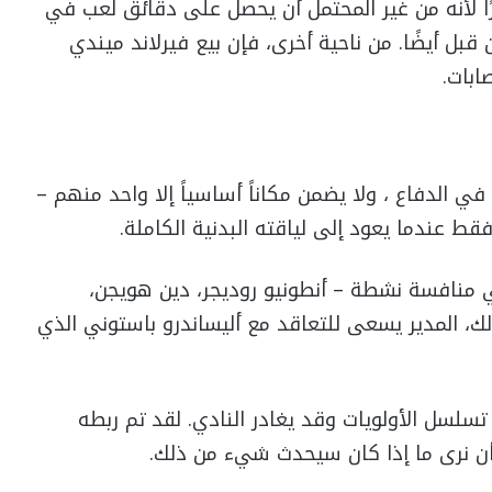
ًا لأنه من غير المحتمل أن يحصل على دقائق لعب في
قبل أيضًا. من ناحية أخرى، فإن بيع فيرلاند ميندي
ابات.
ي الدفاع ، ولا يضمن مكاناً أساسياً إلا واحد منهم –
قط عندما يعود إلى لياقته البدنية الكاملة.
في منافسة نشطة – أنطونيو روديجر، دين هويجن،
لك، المدير يسعى للتعاقد مع أليساندرو باستوني الذي
تسلسل الأولويات وقد يغادر النادي. لقد تم ربطه
نا أن نرى ما إذا كان سيحدث شيء من ذلك.