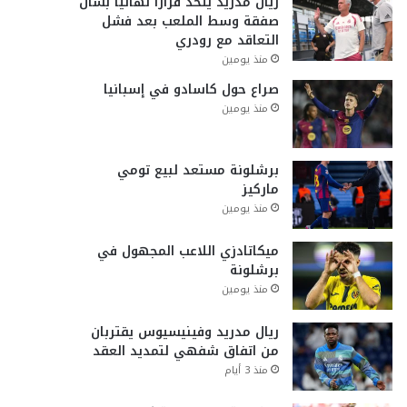
ريال مدريد يتخذ قراراً نهائياً بشأن
صفقة وسط الملعب بعد فشل
التعاقد مع رودري
منذ يومين
صراع حول كاسادو في إسبانيا
منذ يومين
برشلونة مستعد لبيع تومي
ماركيز
منذ يومين
ميكاتادزي اللاعب المجهول في
برشلونة
منذ يومين
ريال مدريد وفينيسيوس يقتربان
من اتفاق شفهي لتمديد العقد
منذ 3 أيام