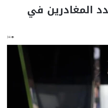
دد المغادرين في
34