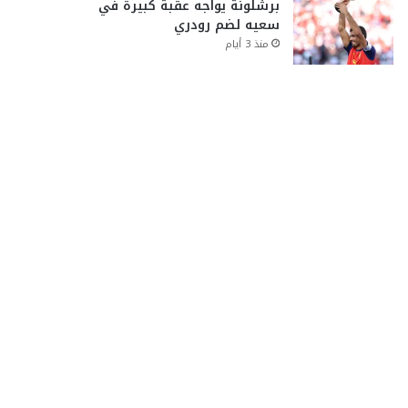
برشلونة يواجه عقبة كبيرة في
سعيه لضم رودري
منذ 3 أيام