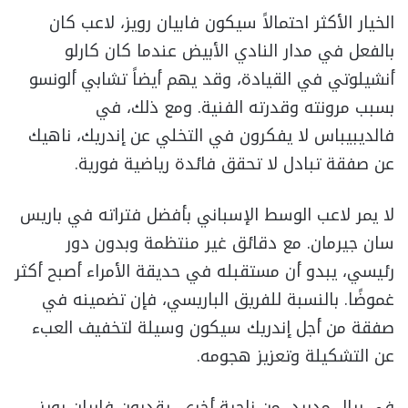
الخيار الأكثر احتمالاً سيكون فابيان رويز، لاعب كان
بالفعل في مدار النادي الأبيض عندما كان كارلو
أنشيلوتي في القيادة، وقد يهم أيضاً تشابي ألونسو
بسبب مرونته وقدرته الفنية. ومع ذلك، في
فالديبيباس لا يفكرون في التخلي عن إندريك، ناهيك
عن صفقة تبادل لا تحقق فائدة رياضية فورية.
لا يمر لاعب الوسط الإسباني بأفضل فتراته في باريس
سان جيرمان. مع دقائق غير منتظمة وبدون دور
رئيسي، يبدو أن مستقبله في حديقة الأمراء أصبح أكثر
غموضًا. بالنسبة للفريق الباريسي، فإن تضمينه في
صفقة من أجل إندريك سيكون وسيلة لتخفيف العبء
عن التشكيلة وتعزيز هجومه.
في ريال مدريد، من ناحية أخرى، يقدرون فابيان رويز،