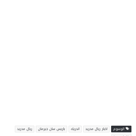
الوسوم
اخبار ريال مدريد
اندريك
باريس سان جيرمان
ريال مدريد