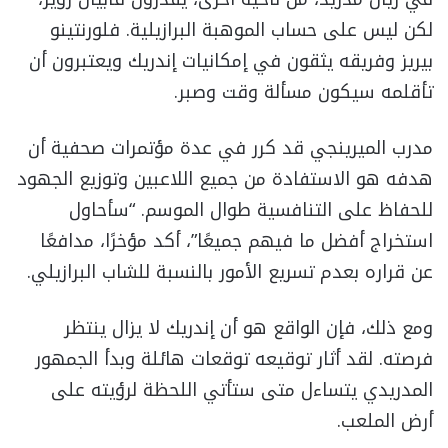
لكن ليس على حساب الموهبة البرازيلية. فلورنتينو
بيريز وفريقه يثقون في إمكانيات إندريك ويعتبرون أن
تأقلمه سيكون مسألة وقت وصبر.
مدرب الميرينجي قد كرر في عدة مؤتمرات صحفية أن
هدفه هو الاستفادة من جميع اللاعبين وتوزيع الجهود
للحفاظ على التنافسية طوال الموسم. “سأحاول
استخراج أفضل ما فيهم جميعًا”، أكد مؤخرًا، مدافعًا
عن قراره بعدم تسريع الأمور بالنسبة للشاب البرازيلي.
ومع ذلك، فإن الواقع هو أن إندريك لا يزال ينتظر
فرصته. لقد أثار توقيعه توقعات هائلة وبدأ الجمهور
المدريدي يتساءل متى ستأتي اللحظة لرؤيته على
أرض الملعب.