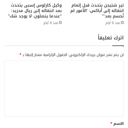
تير شتيجن يتحدث قبل إتمام
وكيل كارلوس إسبى يتحدث
انتقاله إلى أياكس: ‘الأمور لم
بعد انتقاله إلى ريال مدريد:
تُحسم بعد'”
“عندما يتصلون، لا يوجد شك”
منذ 6 أيام
منذ 6 أيام
اترك تعليقاً
لن يتم نشر عنوان بريدك الإلكتروني.
الحقول الإلزامية مشار إليها بـ
*
ا
ل
ت
ع
ل
ي
ق
الاسم
*
*