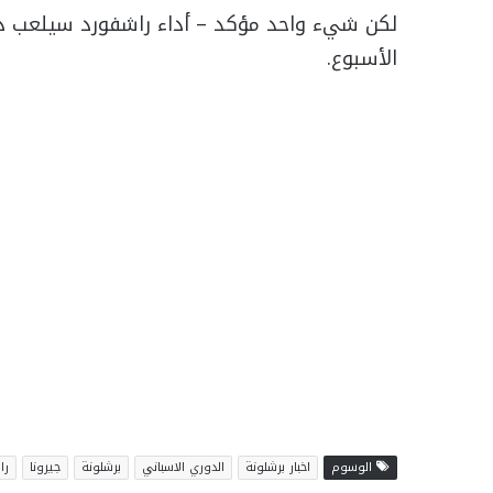
لكن شيء واحد مؤكد – أداء راشفورد سيلعب دورً
الأسبوع.
الوسوم
اخبار برشلونة
الدوري الاسباني
برشلونة
جيرونا
را