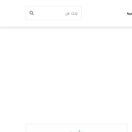
بحث
مية
عن