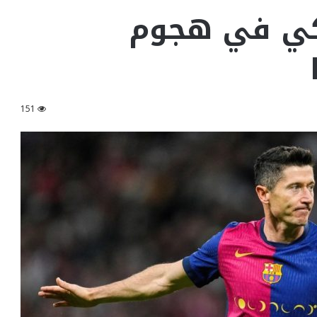
كي في هجوم
151