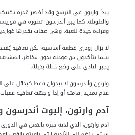
يبدأ وارتون في الترسخ وقد أظهر قدرة تكتيكية
والطويلة. كما يبرز أندرسون: تطوره في فوريس
وقراءة جيدة للعبة، وهي صفات يقدرها غوارديولا
لا يزال رودري قطعة أساسية، لكن تعافيه يُفس
بينما يتأكدون من عودته بدون مخاطر. الهشاشة ا
يجبر النادي على وضع خطة بديلة.
وارتون وأندرسون لا يبدوان فقط كبدائل على ال
عدم تمديد إقامته أو إذا واجهت تعافيه عقبات 
آدم وارتون، إليوت أندرسون و
آدم وارتون، الذي لديه خبرة بالفعل في الدوري 
سيتي ينضم إلى الأندية التي راقبته بالفعل لع