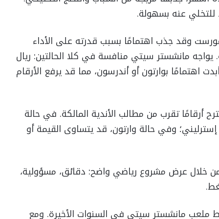
د للتخلي عنه بسهولة.
فورست وقد جذب اهتمامًا بسبب قدرته على الأداء
يواجه مانشستر سيتي منافسة في كلا الحالتين: ريال
ت اهتمامًا بوارتون أو أندرسون، مما قد يرفع الأرقام
ح أرقامًا تقرب من مطالب الأندية المالكة. في حالة
العرض يتجاوز 75 مليون جنيه إسترليني؛ وفي حالة وارتون، قد يتساوى القيمة أو
من خلال عرض مشروع رياضي واضح: دقائق، مسؤولية،
ط.
ط ملعب مانشستر سيتي في السنوات الأخيرة. ومع