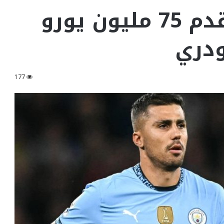
مانشستر سيتي يقدم 75 مليون يورو
ودري
177