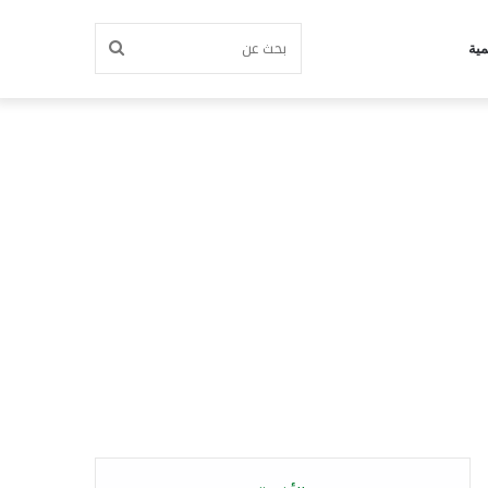
بحث
مية
عن