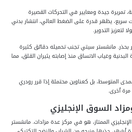
، تمريرة جيدة ومعايير في التحركات القصيرة
ت سريع، يظهر قدرة على الضغط العالي، انتشار بدني
 لتعزيز التدوير.
ر بحذر. مانشستر سيتي تجنب تحميله دقائق كثيرة
لبدنية وغياب الاتساق منذ إصابته يثيران القلق، مما
مدى المتوسط، بل كعناوين محتملة إذا قرر رودري
مرة أخرى.
مزاد السوق الإنجليزي
الإنجليزي الممتاز، هو في مركز عدة مزادات. مانشستر
دة أشهر، جذبها مزيجه من الشباب والنضج التكتيكي.