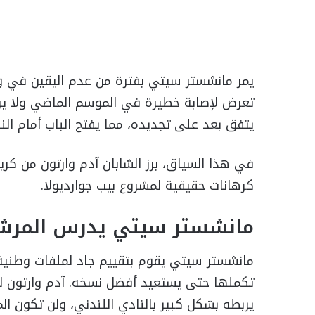
يمر مانشستر سيتي بفترة من عدم اليقين في و
يتفق بعد على تجديده، مما يفتح الباب أمام ال
في هذا السياق، برز الشابان آدم وارتون من ك
كرهانات حقيقية لمشروع بيب جوارديولا.
مانشستر سيتي يدرس المرشح
مانشستر سيتي يقوم بتقييم جاد لملفات وطنية
تكملها حتى يستعيد أفضل نسخه. آدم وارتون لفت
يربطه بشكل كبير بالنادي اللندني، ولن تكون ا