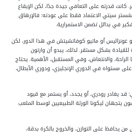
 كانت قدرته على التعافي جيدة جدًا، لكن الإيقاع
مانشستر سيتي الاعتماد فقط على عودته: فالإرهاق
فكير في بدائل تضمن الاستمرارية.
كو غونزاليس أو ماتيو كوفاتشيتش في هذا الدور، لكن
 للقيادة بشكل مستقر. لذلك، يبدو أن وارتون
الراحة، والانتعاش، وفي المستقبل، الأهمية. يحتاج
 على مستواه في الدوري الإنجليزي، ودوري الأبطال،
قد يغادر رودري، أو يجدد، أو يستمر مع قيود
ون يتجهان ليكونا الورثة الطبيعيين لوسط الملعب
 من يحافظ على التوازن، والخروج بالكرة بدقة،