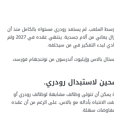
سط الملعب. لم يستعد رودري مستواه بالكامل منذ أن
تعرض لإصابة خطيرة في الموسم الماضي ولا يزال يعاني من آلام جسدية. ينتهي عقده في 2027 ولم
نادي لبدء التفكير في من سيخلفه.
ريستال بالاس وإيليوت أندرسون من نوتنجهام فورست
ين لاستبدال رودري.
 يمكن أن تتولى وظائف مشابهة لوظائف رودري أو
 الانتباه بأدائه مع بالاس، على الرغم من أن عقده
لمفاوضات سهلة.