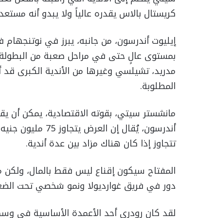
كريستال بالاس يقدره عالياً ولا يبدو أنه مستع
إيليوت أندرسون، من جانبه، يبرز في نوتنجهام 
بمستوى عالٍ حتى في مراحل صعبة من البطولة. 
مدريد، تشيلسي وغيرها من الأندية الكبرى قد أبد
المطلوبة.
مانشستر سيتي، بقوته الاقتصادية، يمكن أن يقتر
أندرسون، يُقال إن 
تتجاوز إذا كان هناك مزاد بين عدة أندية.
المفتاح سيكون إقناع ليس فقط بالمال، ولكن 
دور في فريق غوارديولا ونمو شخصي تحت الضغ
لقد كان رودري أحد الأعمدة الأساسية في وس