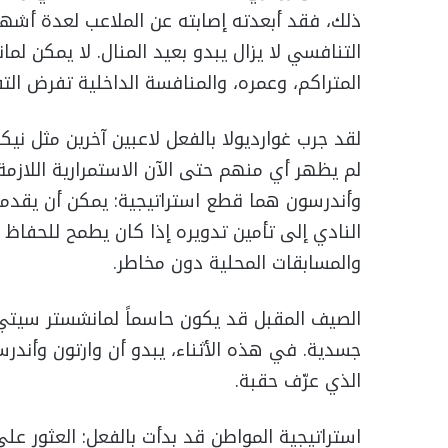
ذلك، فقد أبعدته إصابته عن الملاعب لعدة أشهر.
التنافسي لا يزال يبدو بعيد المنال. لا يمكن ل
المتراكم، وعمره، والمنافسة الداخلية تفرض الت
لقد جرب غوارديولا بالفعل لاعبين آخرين مثل ني
لم يظهر أي منهم حتى الآن الاستمرارية اللازمة
وأندرسون هما قطع استراتيجية: يمكن أن يقدما 
النادي إلى تأمين تدويره إذا كان يطمح للحفاظ
والمسابقات المحلية دون مخاطر.
الصيف المقبل قد يكون حاسماً لمانشستر سيتي: 
جسدية. في هذه الأثناء، يبدو أن وارتون وأندرس
الذي عرّف حقبة.
استراتيجية المواطن قد بدأت بالفعل: العثور على