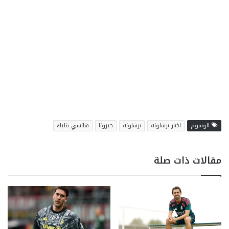
الوسوم
اخبار برشلونة
برشلونة
جيرونا
هانسي فليك
مقالات ذات صلة