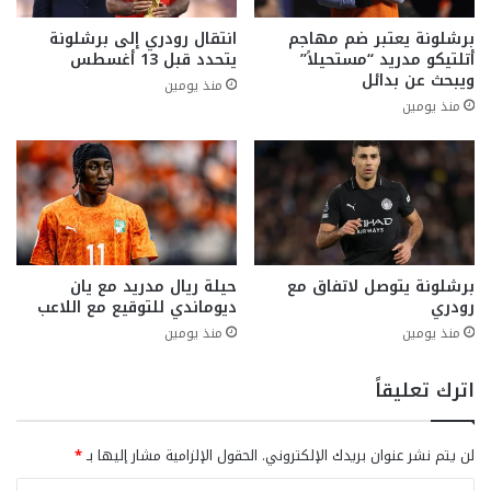
برشلونة يعتبر ضم مهاجم
انتقال رودري إلى برشلونة
أتلتيكو مدريد “مستحيلاً”
يتحدد قبل 13 أغسطس
ويبحث عن بدائل
منذ يومين
منذ يومين
برشلونة يتوصل لاتفاق مع
حيلة ريال مدريد مع يان
رودري
ديوماندي للتوقيع مع اللاعب
منذ يومين
منذ يومين
اترك تعليقاً
لن يتم نشر عنوان بريدك الإلكتروني.
الحقول الإلزامية مشار إليها بـ
*