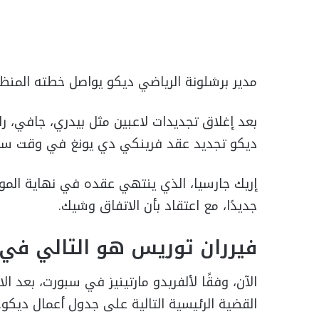
مدير برشلونة الرياضي ديكو يواصل خطته المنظم
بعد إغلاق تجديدات لاعبين مثل بيدري، جافي، رافي
ديكو تجديد عقد فرينكي دي يونغ في وقت ساب
إريك جارسيا، الذي ينتهي عقده في نهاية الموسم
جديدًا، مع اعتقاد بأن الاتفاق وشيك.
فيرران توريس هو التالي في 
الآن، وفقًا لألفريدو مارتينيز في سبورت، بعد ا
القضية الرئيسية التالية على جدول أعمال ديكو.