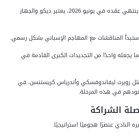
بينما كانت تجديد غارسيا هو الأكثر إلحاحًا، حيث ينتهي عقده في يونيو 2026، يعتبر ديكو والجهاز
، ستبدأ المناقشات مع المهاجم الإسباني بشكل رسمي.
يران الحالي ساري حتى 30 يونيو 2027، مما يجعله واحدًا من التجديدات الكبرى القادمة في
، مثل روبرت ليفاندوفسكي وأندرياس كريستنسن، في
عقودهم في هذه المرحلة.
صلة الشراكة
ه النادي عنصرًا هجوميًا استراتيجيًا.