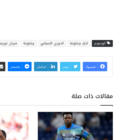
الوسوم
اخبار برشلونة
الدوري الاسباني
برشلونة
فيران توري
فيسبوك
تويتر
لينكدإن
ماسنجر
مقالات ذات صلة