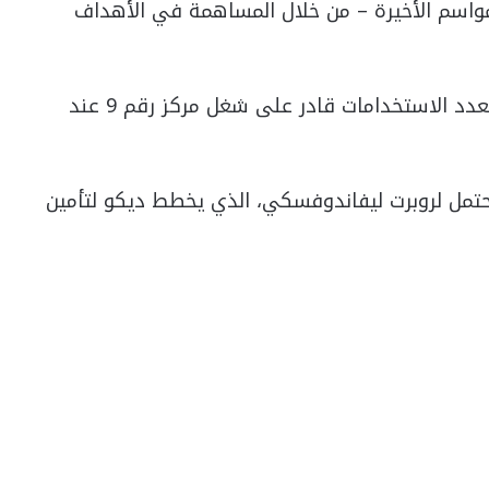
لغ من العمر 25 عامًا في المواسم الأخيرة – من خلال المساهمة في الأهداف
داخل القسم الرياضي، يُنظر إلى فيران كجناح متعدد الاستخدامات قادر على شغل مركز رقم 9 عند
حتمل لروبرت ليفاندوفسكي، الذي يخطط ديكو لتأمين