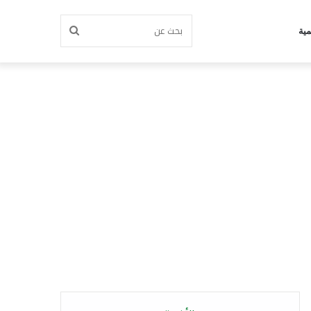
بحث
مية
عن