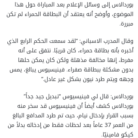
بوردالاس إلى وسائل الإعلام بعد المباراة حول هذا
الموضوع، وأوضح أنه يعتقد أن البطاقة الحمراء لم تكن
مبررة.
وقال المدرب الاسباني: “لقد سمعت الحكم الرابع الذي
أخبره بأنه بطاقة حمراء، كان قريبًا. نتفق على أنه
مفرط، إنها مخالفة مذهلة ولكن كان يمكن حلها
بدون مشكلة ببطاقة صفراء. فينيسيوس يبالغ، يمس
وجهه ويتم طرد نيون بشكل غير عادل.”
بوردالاس: قال لي فينيسيوس “تبديل جيد جداً”
بوردالاس كشف أيضاً أن فينيسيوس قد سخر منه
بسبب القرار بإدخال نيام، حيث تم طرد المدافع البالغ
من العمر 37 عاماً بعد لحظات فقط من إدخاله بدلاً من
كيكو فامينيّا.