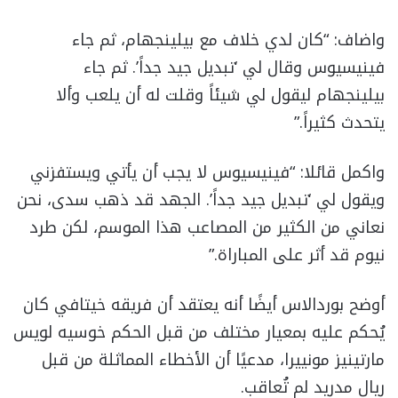
واضاف: “كان لدي خلاف مع بيلينجهام، ثم جاء
فينيسيوس وقال لي ‘تبديل جيد جداً’. ثم جاء
بيلينجهام ليقول لي شيئاً وقلت له أن يلعب وألا
يتحدث كثيراً.”
واكمل قائلا: “فينيسيوس لا يجب أن يأتي ويستفزني
ويقول لي ‘تبديل جيد جداً’. الجهد قد ذهب سدى، نحن
نعاني من الكثير من المصاعب هذا الموسم، لكن طرد
نيوم قد أثر على المباراة.”
أوضح بوردالاس أيضًا أنه يعتقد أن فريقه خيتافي كان
يُحكم عليه بمعيار مختلف من قبل الحكم خوسيه لويس
مارتينيز مونييرا، مدعيًا أن الأخطاء المماثلة من قبل
ريال مدريد لم تُعاقب.