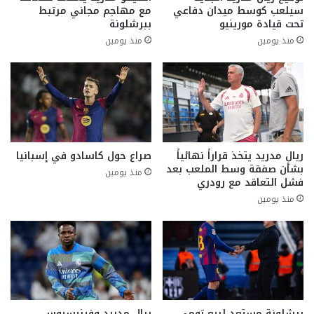
سيلعب كوسط ميدان دفاعي
مع مهاجم مجاني مرتبط
تحت قيادة مورينيو
ببرشلونة
منذ يومين
منذ يومين
ريال مدريد يتخذ قراراً نهائياً
صراع حول كاسادو في إسبانيا
بشأن صفقة وسط الملعب بعد
منذ يومين
فشل التعاقد مع رودري
منذ يومين
برشلونة مستعد لبيع تومي
ريال مدريد وفينيسيوس