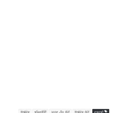
الوسوم
اخبار برشلونة
اخبار ريال مدريد
الكلاسيكو
برشلونة