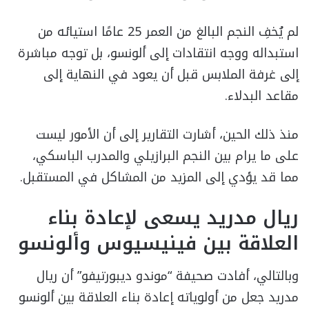
لم يُخفِ النجم البالغ من العمر 25 عامًا استيائه من
استبداله ووجه انتقادات إلى ألونسو، بل توجه مباشرة
إلى غرفة الملابس قبل أن يعود في النهاية إلى
مقاعد البدلاء.
منذ ذلك الحين، أشارت التقارير إلى أن الأمور ليست
على ما يرام بين النجم البرازيلي والمدرب الباسكي،
مما قد يؤدي إلى المزيد من المشاكل في المستقبل.
ريال مدريد يسعى لإعادة بناء
العلاقة بين فينيسيوس وألونسو
وبالتالي، أفادت صحيفة “موندو ديبورتيفو” أن ريال
مدريد جعل من أولوياته إعادة بناء العلاقة بين ألونسو