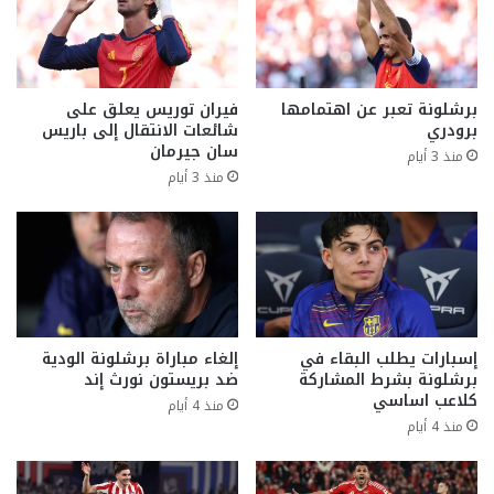
برشلونة تعبر عن اهتمامها
فيران توريس يعلق على
برودري
شائعات الانتقال إلى باريس
سان جيرمان
منذ 3 أيام
منذ 3 أيام
إسبارات يطلب البقاء في
إلغاء مباراة برشلونة الودية
برشلونة بشرط المشاركة
ضد بريستون نورث إند
كلاعب اساسي
منذ 4 أيام
منذ 4 أيام