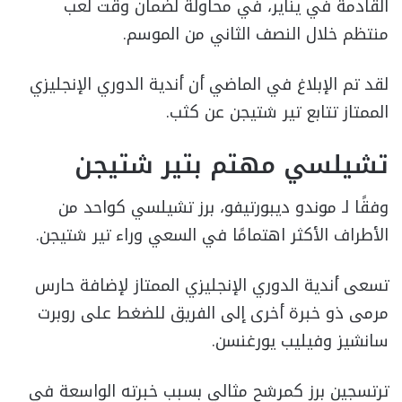
القادمة في يناير، في محاولة لضمان وقت لعب
منتظم خلال النصف الثاني من الموسم.
لقد تم الإبلاغ في الماضي أن أندية الدوري الإنجليزي
الممتاز تتابع تير شتيجن عن كثب.
تشيلسي مهتم بتير شتيجن
وفقًا لـ موندو ديبورتيفو، برز تشيلسي كواحد من
الأطراف الأكثر اهتمامًا في السعي وراء تير شتيجن.
تسعى أندية الدوري الإنجليزي الممتاز لإضافة حارس
مرمى ذو خبرة أخرى إلى الفريق للضغط على روبرت
سانشيز وفيليب يورغنسن.
ترتسجين برز كمرشح مثالي بسبب خبرته الواسعة في