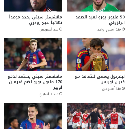
50 مليون يورو لعبد الصمد
مانشستر سيتي يحدد موعداً
الزلزولي
نهائياً لبيع رودري
منذ أسبوع واحد
منذ أسبوعين
ليفربول يسعى للتعاقد مع
مانشستر سيتي يستعد لدفع
فيران توريس
170 مليون يورو لضم فيرمين
لوبيز
منذ أسبوعين
منذ 3 أسابيع