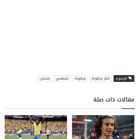
الوسوم
اخبار برشلونة
برشلونة
تشيلسي
شتيجن
مقالات ذات صلة