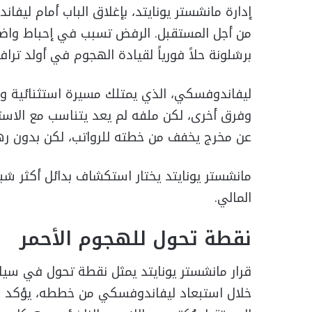
إدارة مانشستر يونايتد، بإغلاق الباب أمام ليفا
من أجل المستقبل. الرفض تسبب في إحباط واضح
برشلونة حلاً فورياً لقيادة الهجوم في أولد ترافو
ليفاندوفسكي، الذي يمتلك مسيرة استثنائية وين
وفرق أخرى، لكن ملفه لم يعد يتناسب مع الاسترا
عن مخرج يخفف من خطته للرواتب، لكن بدون رهان
مانشستر يونايتد يختار استكشاف بدائل أكثر شب
المالي.
نقطة تحول للهجوم الأحمر
قرار مانشستر يونايتد يمثل نقطة تحول في سيا
خلال استبعاد ليفاندوفسكي من خططه، يؤكد الن