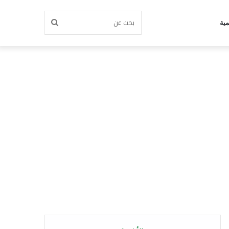
بحث
مية
عن