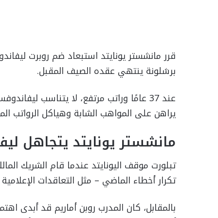
قرر مانشستر يونايتد استبعاد ضم روبرت ليفاند
برشلونة ينتهي عقده الصيف المقبل.
عند 37 عامًا وراتب مرتفع، لا يتناسب ليفا
يراهن على المواهب الشابة وهياكل الرواتب الم
مانشستر يونايتد يتجاهل لي
تبلورت موقف اليونايتد عندما قام الشريك المالك
تكرار أخطاء الماضي – مثل التعاقدات الإعلامية
بالمقابل، كان المدرب روبن أماريم قد أبدى اهتما