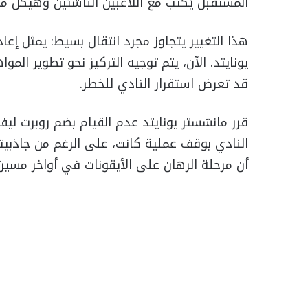
المستقبل يُكتب مع اللاعبين الناشئين وهيكل م
هذا التغيير يتجاوز مجرد انتقال بسيط: يمثل إع
يونايتد. الآن، يتم توجيه التركيز نحو تطوير المو
قد تعرض استقرار النادي للخطر.
قرر مانشستر يونايتد عدم القيام بضم روبرت ل
النادي بوقف عملية كانت، على الرغم من جاذبيته
أن مرحلة الرهان على الأيقونات في أواخر مسير