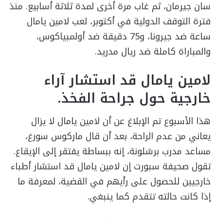
سان جيرمان، ثم غاب مرة أخرى لمدة ثلاثة أسابيع. منذ
فترة التوقف الدولية في أكتوبر، لعب لامين يامال
ساعة ضد جيرونا، و75 دقيقة ضد أولمبياكوس،
والمباراة كاملة ضد ريال مدريد.
لامين يامال قد استشار آراء
خارجية حول جراحة الفخذ.
هذا الأسبوع تم الإبلاغ عن أن لامين يامال لا يزال
يعاني من عدم الراحة، بعد أن قال ماركوس سورغ،
مساعد مدرب برشلونة، إنه ببساطة يفتقر إلى الإيقاع.
تقول صحيفة سبورت إن لامين يامال قد استشار أطباء
خارجيين للحصول على رأيهم في القضية، لمعرفة ما
إذا كانت حالته تتقدم كما ينبغي.