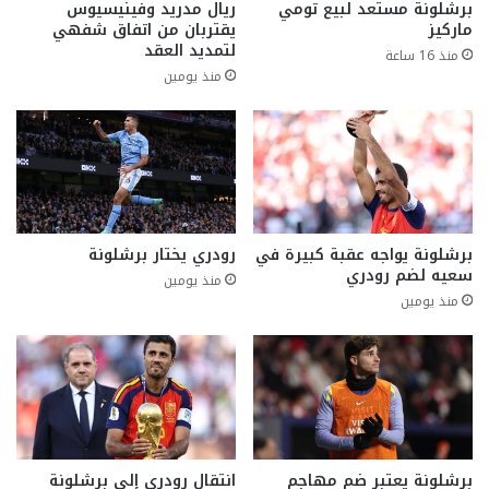
برشلونة مستعد لبيع تومي
ريال مدريد وفينيسيوس
ماركيز
يقتربان من اتفاق شفهي
لتمديد العقد
منذ 16 ساعة
منذ يومين
برشلونة يواجه عقبة كبيرة في
رودري يختار برشلونة
سعيه لضم رودري
منذ يومين
منذ يومين
برشلونة يعتبر ضم مهاجم
انتقال رودري إلى برشلونة