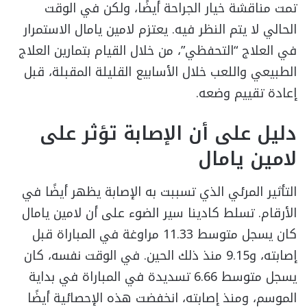
تمت مناقشة خيار الجراحة أيضًا، ولكن في الوقت
الحالي لا يتم النظر فيه. يعتزم لامين يامال الاستمرار
في العلاج “التحفظي”، من خلال القيام بتمارين العلاج
الطبيعي واللعب خلال الأسابيع القليلة المقبلة، قبل
إعادة تقييم وضعه.
دليل على أن الإصابة تؤثر على
لامين يامال
التأثير المرئي الذي تسببت به الإصابة يظهر أيضًا في
الأرقام. تسلط كادينا سير الضوء على أن لامين يامال
كان يسجل متوسط 11.33 مراوغة في المباراة قبل
إصابته، و9.15 منذ ذلك الحين. في الوقت نفسه، كان
يسجل متوسط 6.66 تسديدة في المباراة في بداية
الموسم، ومنذ إصابته، انخفضت هذه الإحصائية أيضًا