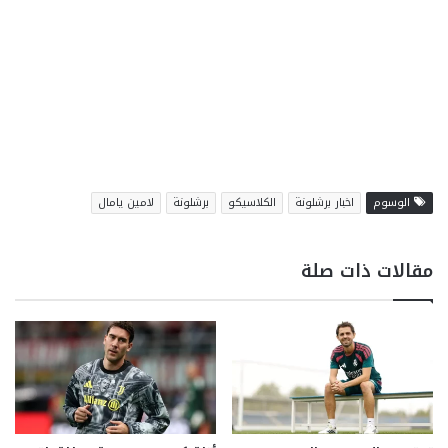
الوسوم
اخبار برشلونة
الكلاسيكو
برشلونة
لامين يامال
مقالات ذات صلة