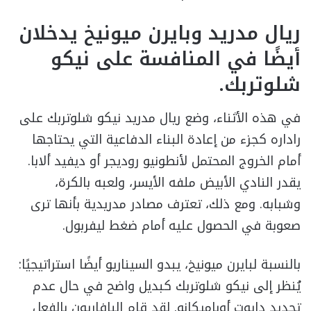
ريال مدريد وبايرن ميونيخ يدخلان
أيضًا في المنافسة على نيكو
شلوتربك.
في هذه الأثناء، وضع ريال مدريد نيكو شلوتربك على
راداره كجزء من إعادة البناء الدفاعية التي يحتاجها
أمام الخروج المحتمل لأنطونيو روديجر أو ديفيد ألابا.
يقدر النادي الأبيض ملفه الأيسر، ولعبه بالكرة،
وشبابه. ومع ذلك، تعترف مصادر مدريدية بأنها ترى
صعوبة في الحصول عليه أمام ضغط ليفربول.
بالنسبة لبايرن ميونيخ، يبدو السيناريو أيضًا استراتيجيًا:
يُنظر إلى نيكو شلوتربك كبديل واضح في حال عدم
تجديد دايوت أوباميكانو. لقد قام البافاريون بالفعل