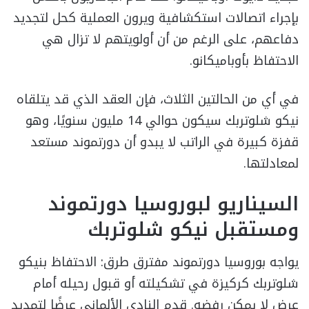
بإجراء اتصالات استكشافية ويرون العملية كحل لتجديد
دفاعهم، على الرغم من أن أولويتهم لا تزال هي
الاحتفاظ بأوباميكانو.
في أي من الحالتين الثلاث، فإن العقد الذي قد يتلقاه
نيكو شلوتربك سيكون حوالي 14 مليون سنويًا، وهو
قفزة كبيرة في الراتب لا يبدو أن دورتموند مستعد
لمعادلتها.
السيناريو لبوروسيا دورتموند
ومستقبل نيكو شلوتربك
يواجه بوروسيا دورتموند مفترق طرق: الاحتفاظ بنيكو
شلوتربك كركيزة في تشكيلته أو قبول رحيله أمام
عرض لا يمكن رفضه. قدم النادي الألماني عرضًا لتمديد