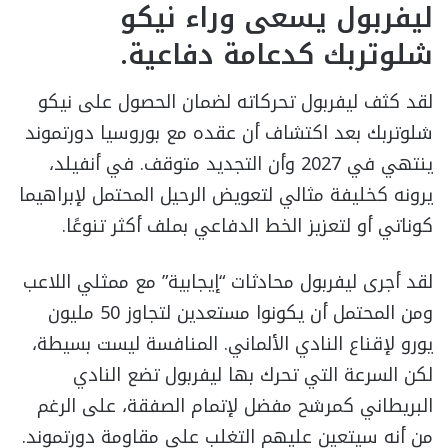
ليفربول يسعى وراء نيكو
شلوتربك كدعامة دفاعية.
لقد كثف ليفربول تحركاته لضمان الحصول على نيكو
شلوتربك بعد اكتشاف أن عقده مع بوروسيا دورتموند
ينتهي في 2027 وأن التجديد متوقف. في أنفيلد،
يرونه كخليفة مثالي لتعويض الرحيل المحتمل لإبراهيما
كوناتي أو لتعزيز الخط الدفاعي بملف أكثر تنوعًا.
لقد أجرى ليفربول محادثات “إيجابية” مع ممثلي اللاعب
ومن المحتمل أن يكونوا مستعدين لتجاوز 50 مليون
يورو لإقناع النادي الألماني. المنافسة ليست بسيطة،
لكن السرعة التي تحرك بها ليفربول تضع النادي
البريطاني كمرشح مفضل لإتمام الصفقة، على الرغم
من أنه سيتعين عليهم التغلب على مقاومة دورتموند.