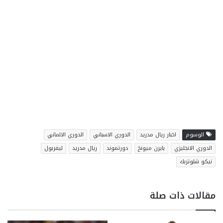
الوسوم
اخبار ريال مدريد
الدوري الاسباني
الدوري الالماني
الدوري الانجليزي
بايرن ميونخ
دورتموند
ريال مدريد
ليفربول
نيكو شلوتربك
مقالات ذات صلة