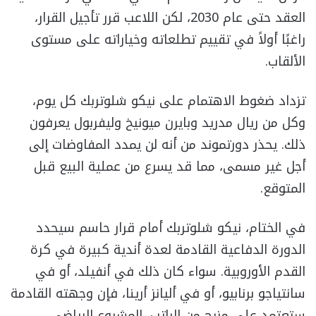
العقد حتى عام 2030، لكن اللاعب قرر تأجيل القرار،
راغبًا أولاً في تقييم تطلعاته وخياراته على مستوى
الألقاب.
تزداد ضغوط الاهتمام على نيكو شلوتربك كل يوم،
وكل من ريال مدريد وبايرن ميونيخ وليفربول يعرفون
ذلك. يحذر دورتموند من أنه لن يمدد المفاوضات إلى
أجل غير مسمى، مما قد يسرع من عملية البيع قبل
المتوقع.
في الختام، نيكو شلوتربك أمام قرار حاسم سيحدد
الدورة الدفاعية القادمة لعدة أندية كبيرة في كرة
القدم الأوروبية. سواء كان ذلك في أنفيلد، أو في
سانتياجو برنابيو، أو في أليانز أرينا، فإن وجهته القادمة
ستعتمد على مزيج من الراتب، المشروع الرياضي،