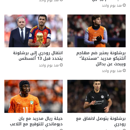
منذ يوم واحد
برشلونة يعتبر ضم مهاجم
انتقال رودري إلى برشلونة
أتلتيكو مدريد “مستحيلاً”
يتحدد قبل 13 أغسطس
ويبحث عن بدائل
منذ يوم واحد
منذ يوم واحد
برشلونة يتوصل لاتفاق مع
حيلة ريال مدريد مع يان
رودري
ديوماندي للتوقيع مع اللاعب