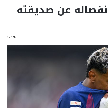
انفصاله عن صديقته
172