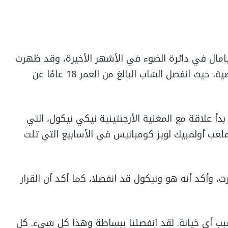
يامال في دائرة الضوء في الأشهر الأخيرة، وقد ظهرت
الآن المزيد من الأخبار في الساعات القليلة الماضية، حيث انفصل الشاب البالغ من العمر 18 عامًا عن
دأ علاقة مع المغنية الأرجنتينية نيكي نيكول، التي
عب أولمبيك لويز كومبانيس في الأسابيع التي تلت
وأكد أنه هو ونيكول قد انفصلا، كما أكد أن القرار
بسبب أي خيانة. لقد انفصلنا ببساطة وهذا كل شيء. كل