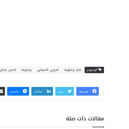
الوسوم
اخبار برشلونة
الدوري الاسباني
برشلونة
لامين يامال
فيسبوك
تويتر
لينكدإن
ماسنجر
مقالات ذات صلة