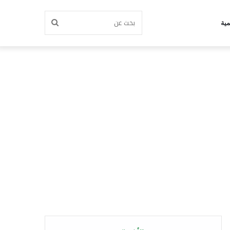
بحث
مية
عن