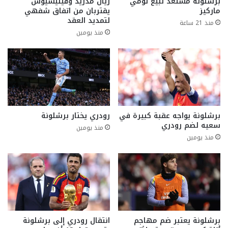
برشلونة مستعد لبيع تومي
ريال مدريد وفينيسيوس
ماركيز
يقتربان من اتفاق شفهي
لتمديد العقد
منذ 21 ساعة
منذ يومين
برشلونة يواجه عقبة كبيرة في
رودري يختار برشلونة
سعيه لضم رودري
منذ يومين
منذ يومين
برشلونة يعتبر ضم مهاجم
انتقال رودري إلى برشلونة