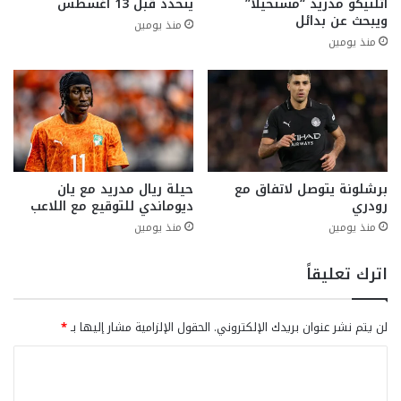
أتلتيكو مدريد “مستحيلاً”
يتحدد قبل 13 أغسطس
ويبحث عن بدائل
منذ يومين
منذ يومين
برشلونة يتوصل لاتفاق مع
حيلة ريال مدريد مع يان
رودري
ديوماندي للتوقيع مع اللاعب
منذ يومين
منذ يومين
اترك تعليقاً
لن يتم نشر عنوان بريدك الإلكتروني.
الحقول الإلزامية مشار إليها بـ
*
ا
ل