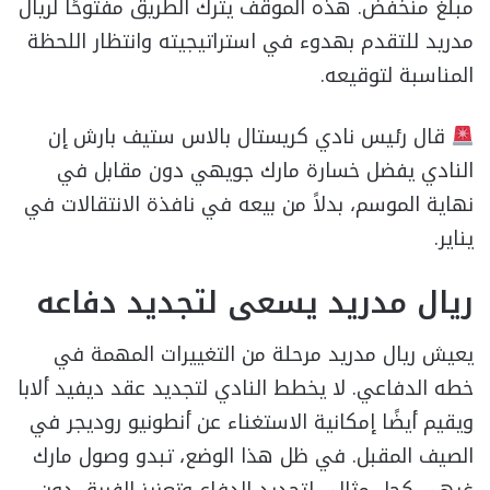
مبلغ منخفض. هذه الموقف يترك الطريق مفتوحًا لريال
مدريد للتقدم بهدوء في استراتيجيته وانتظار اللحظة
المناسبة لتوقيعه.
قال رئيس نادي كريستال بالاس ستيف بارش إن
النادي يفضل خسارة مارك جويهي دون مقابل في
نهاية الموسم، بدلاً من بيعه في نافذة الانتقالات في
يناير.
ريال مدريد يسعى لتجديد دفاعه
يعيش ريال مدريد مرحلة من التغييرات المهمة في
خطه الدفاعي. لا يخطط النادي لتجديد عقد ديفيد ألابا
ويقيم أيضًا إمكانية الاستغناء عن أنطونيو روديجر في
الصيف المقبل. في ظل هذا الوضع، تبدو وصول مارك