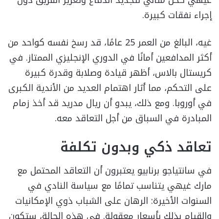
غيهي كحل مثالي لتجديد الدفاع وتعزيز الفريق دون
إجراء نفقات كبيرة.
غيه، البالغ من العمر 25 عامًا، قد رسخ نفسه كواحد من
أكثر المدافعين أمانًا في الدوري الإنجليزي الممتاز. في
كريستال بالاس، أظهر قيادة وصلابة وقدرة كبيرة
على التحكم، مما أثار اهتمام العديد من الأندية الكبرى
في أوروبا. ومع ذلك، يبدو أن ريال مدريد قد أخذ زمام
المبادرة في السباق من أجل التعاقد معه.
تعاقد ذكي وبدون تكلفة
في سانتياجو برنابيو يعتبرون أن التعاقد المحتمل مع
مارك غيهي يتناسب تمامًا مع سياسة النادي في
السنوات الأخيرة: الرهان على الشباب ذوي الإمكانيات
والقيام بذلك بأسعار معقولة. في هذه الحالة، ستكون