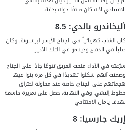
لم يكن بإمكانه فعل الكثير حيال هدف إلتشي
الافتتاحي لأنه كان ملتفًا حوله بدقة.
أليخاندرو بالدي: 8.5
كان الشاب كهربائياً في الجناح الأيسر لبرشلونة، وكان
صلباً في الدفاع ودينامو في الثلث الأخير.
سرّعته في الأداء منحت الفريق تنوعًا جادًا على الجناح
وضمنت أنهم شكلوا تهديدًا في كل مرة بنوا فيها
هجماتهم على الجناح، خاصة عند محاولة اختراق
خطوط إلتشي. وفي النهاية، حصل على تمريرة حاسمة
لهدف يامال الافتتاحي.
إريك جارسيا: 8