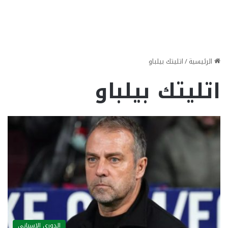
الرئيسية
/
اتليتك بيلباو
اتليتك بيلباو
الدوري الاسباني