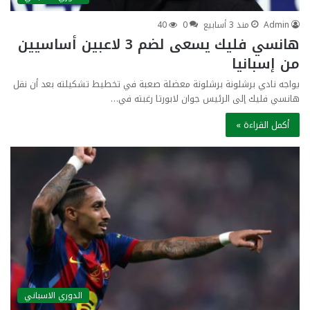
Admin
منذ 3 أسابيع
0
40
هانسي فليك يسعى لضم 3 لاعبين أساسيين
من إسبانيا
يواجه نادي برشلونة برشلونة معضلة صعبة في تخطيط تشكيلته بعد أن نقل
هانسي فليك إلى الرئيس جوان لابورتا رغبته في…
أكمل القراءة »
الدوري الاسباني