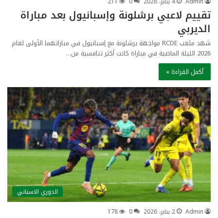
Admin
4 يناير، 2026
0
211
تقييم لاعبي برشلونة وإسبانيول بعد مباراة
الديربي
شهد ملعب RCDE مواجهة برشلونة مع إسبانيول في مباراتهما الأولى لعام
2026 الليلة الماضية في مباراة كانت أكثر تنافسية من…
أكمل القراءة »
الدوري الاسباني
Admin
2 يناير، 2026
0
178