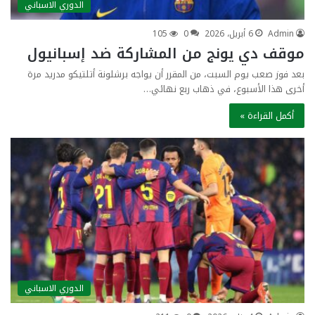
الدوري الاسباني
Admin
6 أبريل، 2026
0
105
موقف دي يونج من المشاركة ضد إسبانيول
بعد فوز صعب يوم السبت، من المقرر أن يواجه برشلونة أتلتيكو مدريد مرة
أخرى هذا الأسبوع، في ذهاب ربع نهائي…
أكمل القراءة »
الدوري الاسباني