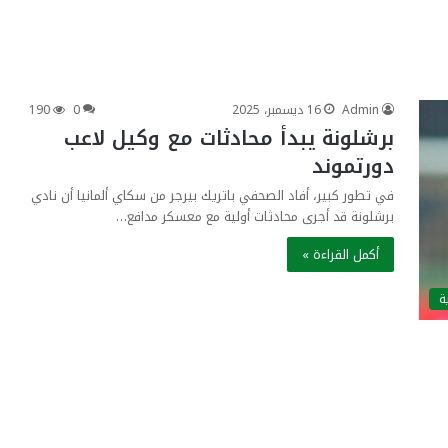
Admin
16 ديسمبر، 2025
0
190
برشلونة يبدأ محادثات مع وكيل لاعب
دورتموند
في تطور كبير، أفاد الصحفي باتريك بيرجر من سكاي ألمانيا أن نادي
برشلونة قد أجرى محادثات أولية مع معسكر مدافع…
أكمل القراءة »
ة