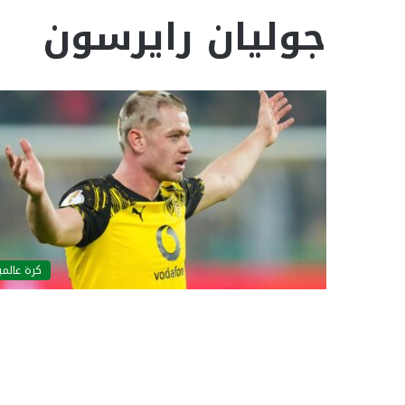
جوليان رايرسون
كرة عالمي