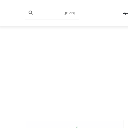
بحث
مية
عن