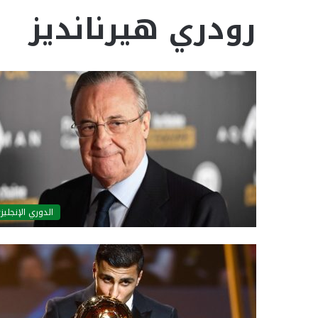
رودري هيرنانديز
الدوري الإنجليز