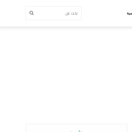
بحث
مية
عن