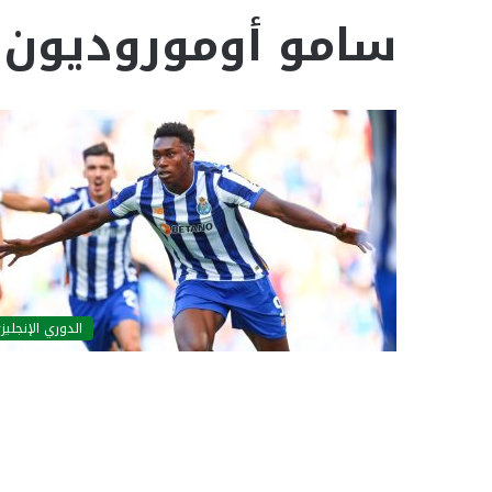
سامو أوموروديون
الدوري الإنجليز