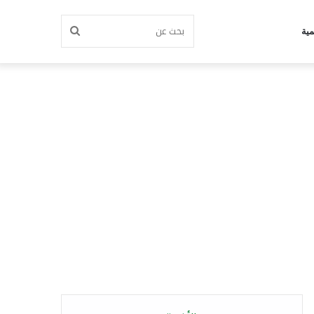
بحث
مية
عن