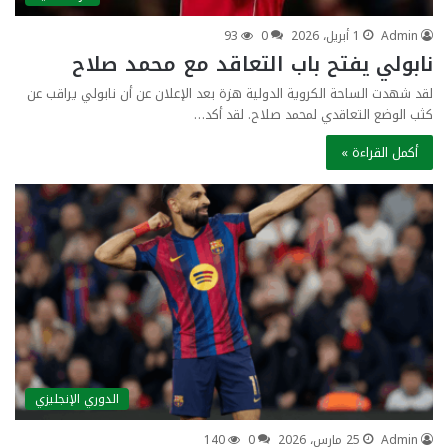
Admin
1 أبريل، 2026
0
93
نابولي يفتح باب التعاقد مع محمد صلاح
لقد شهدت الساحة الكروية الدولية هزة بعد الإعلان عن أن نابولي يراقب عن
كثب الوضع التعاقدي لمحمد صلاح. لقد أكد…
أكمل القراءة »
الدوري الإنجليزي
Admin
25 مارس، 2026
0
140