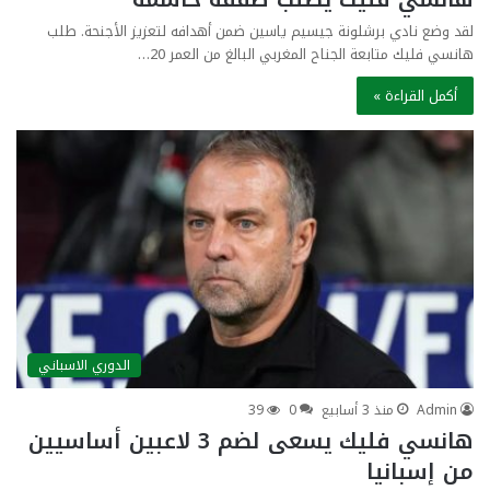
لقد وضع نادي برشلونة جيسيم ياسين ضمن أهدافه لتعزيز الأجنحة. طلب
هانسي فليك متابعة الجناح المغربي البالغ من العمر 20…
أكمل القراءة »
الدوري الاسباني
Admin
منذ 3 أسابيع
0
39
هانسي فليك يسعى لضم 3 لاعبين أساسيين
من إسبانيا