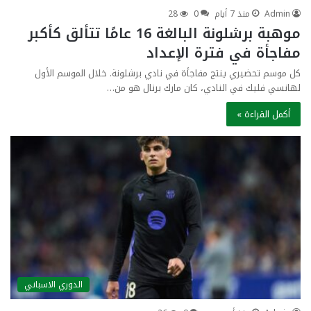
Admin
منذ 7 أيام
0
28
موهبة برشلونة البالغة 16 عامًا تتألق كأكبر
مفاجأة في فترة الإعداد
كل موسم تحضيري ينتج مفاجأة في نادي برشلونة. خلال الموسم الأول
لهانسي فليك في النادي، كان مارك برنال هو من…
أكمل القراءة »
الدوري الاسباني