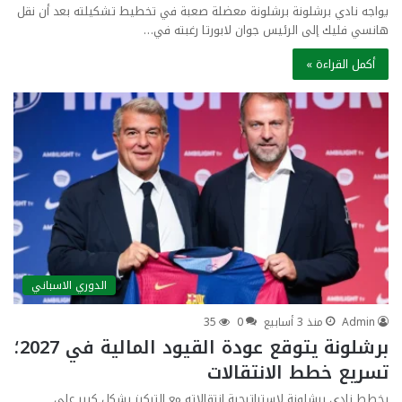
يواجه نادي برشلونة برشلونة معضلة صعبة في تخطيط تشكيلته بعد أن نقل
هانسي فليك إلى الرئيس جوان لابورتا رغبته في…
أكمل القراءة »
الدوري الاسباني
Admin
منذ 3 أسابيع
0
35
برشلونة يتوقع عودة القيود المالية في 2027؛
تسريع خطط الانتقالات
يخطط نادي برشلونة لاستراتيجية انتقالاته مع التركيز بشكل كبير على