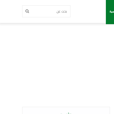
بحث
مية
عن