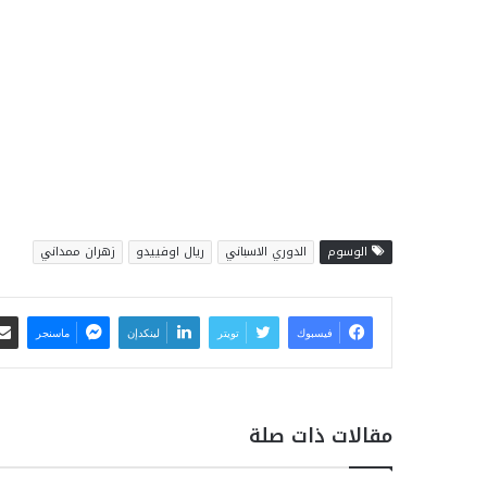
الوسوم
الدوري الاسباني
ريال اوفييدو
زهران ممداني
فيسبوك
تويتر
لينكدإن
ماسنجر
مقالات ذات صلة