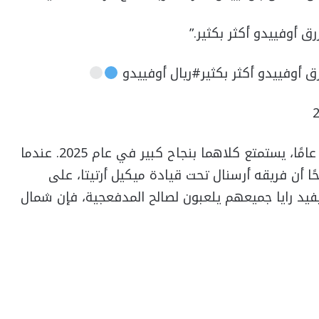
رق أوفييدو أكثر بكثير.”
زرق أوفييدو أكثر بكثير#ريال أوفييدو
مع عودة أوفييدو إلى الدوري الإسباني بعد 24 عامًا، يستمتع كلاهما بنجاح كبير في عام 2025. عندما
ا أن فريقه أرسنال تحت قيادة ميكيل أرتيتا، على
يفيد رايا جميعهم يلعبون لصالح المدفعجية، فإن شمال