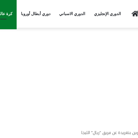
Home
الدوري الإنجليزي
الدوري الاسباني
دوري أبطال أوروبا
كرة عال
ن بتغريدة عن فريق “ريال” الليجا