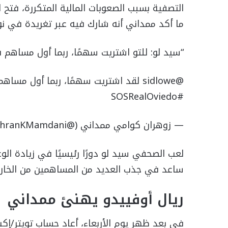
التصفية بسبب الصعوبات المالية المتكررة، فتح 
ما أكد ممداني أنه شارك فيه عبر تغريدة في نوفمبر
“سيد لو: للتو اشتريت سهمًا، ربما أول مساهم في أوفيي
@sidlowe لقد اشتريت سهمًا، ربما أول 
#SOSRealOviedo
— زوهران كوامي ممداني (@ZohranKMamdani) 9 نوفمبر 2012
لعب الصحفي سيد لو دورًا رئيسيًا في زيادة الوع
ساعد في جذب العديد من المساهمين من الخارج
ريال أوفييدو يهنئ ممداني
في بعد ظهر يوم الأربعاء، أعاد حساب تويتر/إكس 