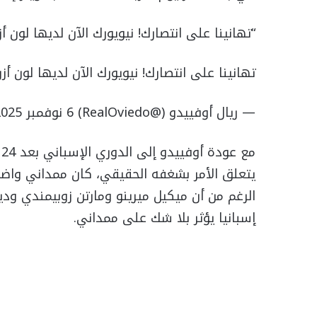
“تهانينا على انتصارك! نيويورك الآن لديها لون أز
تهانينا على انتصارك! نيويورك الآن لديها لون أ
— ريال أوفييدو (@RealOviedo) 6 نوفمبر 2025
يتعلق الأمر بشغفه الحقيقي، كان ممداني واضحً
الرغم من أن ميكيل ميرينو ومارتن زوبيمندي ود
إسبانيا يؤثر بلا شك على ممداني.