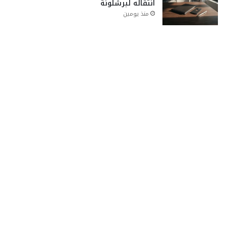
انتقاله لبرشلونة
منذ يومين