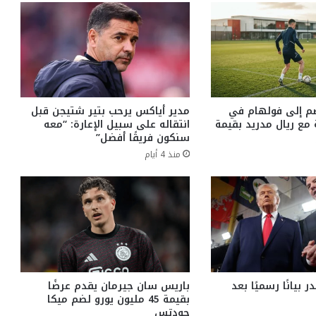
م إلى فولهام في
مدير أياكس يرحب بتير شتيجن قبل
ع ريال مدريد بقيمة
انتقاله على سبيل الإعارة: “معه
سنكون فريقًا أفضل”
منذ 4 أيام
 بيانًا رسميًا بعد
باريس سان جيرمان يقدم عرضًا
بقيمة 45 مليون يورو لضم ميكا
جودتس