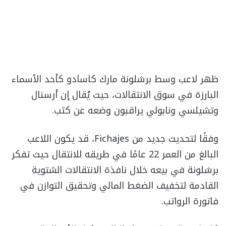
ظهر لاعب وسط برشلونة مارك كاسادو كأحد الأسماء
البارزة في سوق الانتقالات، حيث يُقال إن أرسنال
وتشيلسي ونابولي يراقبون وضعه عن كثب.
وفقًا لتحديث جديد من Fichajes، قد يكون اللاعب
البالغ من العمر 22 عامًا في طريقه للانتقال حيث تفكر
برشلونة في بيعه خلال نافذة الانتقالات الشتوية
القادمة لتخفيف الضغط المالي وتحقيق التوازن في
فاتورة الرواتب.