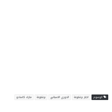
الوسوم
اخبار برشلونة
الدوري الاسباني
برشلونة
مارك كاسادو