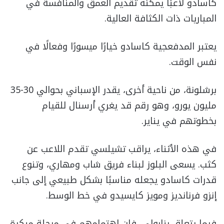
كاسادو لاعبًا يمكنه تقديم العمق والمنافسة في
المباريات ذات الكثافة العالية.
يعتبر المدفعجية كاسادو خيارًا ميسورًا وفعالًا في
نفس الوقت.
برشلونة، من ناحية أخرى، يقدر الإسباني بحوالي 30-35
مليون يورو، وهو رقم قد يغري أرسنال للقيام
بخطوتهم في يناير.
في هذه الأثناء، يراقب تشيلسي تقدم اللاعب عن
كثب. يسعى البلوز لبناء فريق شاب ومهاري، وتنوع
قدرات كاسادو يجعله مناسبًا بشكل طبيعي إلى جانب
إنزو فرنانديز ومويز كايسيدو في خط الوسط.
فيما يتعلق بنابولي، فإن اهتمامهم في مرحلة مبكرة،