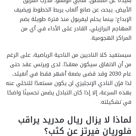
بعيدة عن المنطق: شابي ألونسو، مدرب الفريق
الأبيض، يبحث عن صانع ألعاب يربط الخطوط ويضيف
الإبداع؛ بينما يحلم ليفربول منذ فترة طويلة بضم
المهاجم البرازيلي، القادر على الأداء في أي من
المراكز الهجومية.
سيستفيد كلا الناديين من الناحية الرياضية، على الرغم
من أن الاتفاق سيكون معقدًا. لدى ويرتس عقد حتى
عام 2030 وقد قضى بضعة أشهر فقط في أنفيلد،
لذا فإن النادي الإنجليزي لن يكون مستعدًا للتخلي عنه
بهذه السرعة، إلا إذا كان التبادل يضمن تحسينًا واضحًا
في تشكيلته.
لماذا لا يزال ريال مدريد يراقب
فلوريان فيرتز عن كثب؟