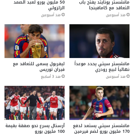
مانشستر يونايتد يفتح باب
50 مليون يورو لعبد الصمد
التعاقد مع كامافينجا
الزلزولي
منذ أسبوعين
منذ أسبوعين
مانشستر سيتي يحدد موعداً
ليفربول يسعى للتعاقد مع
نهائياً لبيع رودري
فيران توريس
منذ أسبوعين
منذ 3 أسابيع
مانشستر سيتي يستعد لدفع
أرسنال يسرع نحو صفقة بقيمة
170 مليون يورو لضم فيرمين
100 مليون يورو