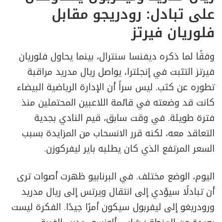
على تبادل: رودريجو مقابل
فلوريان فيرتز
وفقًا لما ذكره ديفنسا سنترال، بينما يحاول فلوريان
فيرتز التثبت في إنجلترا، يواصل ريال مدريد مراقبة
تطوره عن كثب. ليس سراً أن الإدارة الرياضية البيضاء
كانت قد وضعته في قائمة اللاعبين المحتملين منذ
فترة طويلة. في وقت سابق، قيم النادي بجدية
التعاقد معه، لكنه قرر الانسحاب من المزايدة بسبب
السعر المرتفع الذي كان يطلبه باير ليفركوزن.
اليوم، الوضع مختلف. في البرنابيو ظهرت أصوات ترى
أن تبادلًا سيؤدي إلى انتقال ويرتس إلى ريال مدريد
ورودريغو إلى ليفربول سيكون أمرًا جيدًا. الفكرة ليست