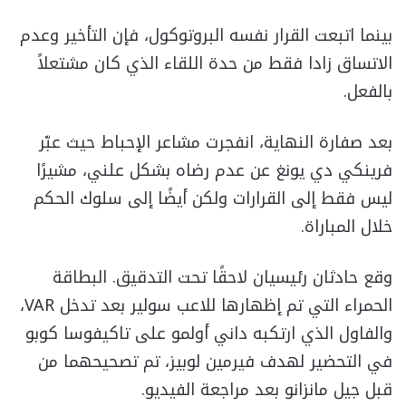
بينما اتبعت القرار نفسه البروتوكول، فإن التأخير وعدم
الاتساق زادا فقط من حدة اللقاء الذي كان مشتعلاً
بالفعل.
بعد صفارة النهاية، انفجرت مشاعر الإحباط حيث عبّر
فرينكي دي يونغ عن عدم رضاه بشكل علني، مشيرًا
ليس فقط إلى القرارات ولكن أيضًا إلى سلوك الحكم
خلال المباراة.
وقع حادثان رئيسيان لاحقًا تحت التدقيق. البطاقة
الحمراء التي تم إظهارها للاعب سولير بعد تدخل VAR،
والفاول الذي ارتكبه داني أولمو على تاكيفوسا كوبو
في التحضير لهدف فيرمين لوبيز، تم تصحيحهما من
قبل جيل مانزانو بعد مراجعة الفيديو.