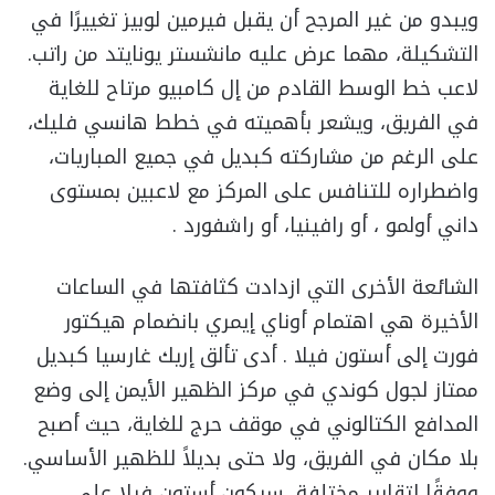
ويبدو من غير المرجح أن يقبل فيرمين لوبيز تغييرًا في
التشكيلة، مهما عرض عليه مانشستر يونايتد من راتب.
لاعب خط الوسط القادم من إل كامبيو مرتاح للغاية
في الفريق، ويشعر بأهميته في خطط هانسي فليك،
على الرغم من مشاركته كبديل في جميع المباريات،
واضطراره للتنافس على المركز مع لاعبين بمستوى
داني أولمو ، أو رافينيا، أو راشفورد .
الشائعة الأخرى التي ازدادت كثافتها في الساعات
الأخيرة هي اهتمام أوناي إيمري بانضمام هيكتور
فورت إلى أستون فيلا . أدى تألق إريك غارسيا كبديل
ممتاز لجول كوندي في مركز الظهير الأيمن إلى وضع
المدافع الكتالوني في موقف حرج للغاية، حيث أصبح
بلا مكان في الفريق، ولا حتى بديلاً للظهير الأساسي.
ووفقًا لتقارير مختلفة، سيكون أستون فيلا على