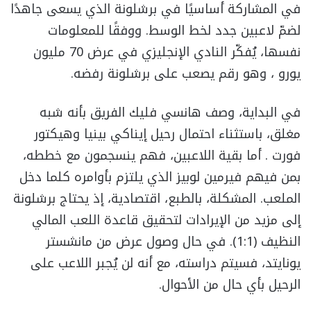
في المشاركة أساسيًا في برشلونة الذي يسعى جاهدًا
لضمّ لاعبين جدد لخط الوسط. ووفقًا للمعلومات
نفسها، يُفكّر النادي الإنجليزي في عرض 70 مليون
يورو ، وهو رقم يصعب على برشلونة رفضه.
في البداية، وصف هانسي فليك الفريق بأنه شبه
مغلق، باستثناء احتمال رحيل إيناكي بينيا وهيكتور
فورت . أما بقية اللاعبين، فهم ينسجمون مع خططه،
بمن فيهم فيرمين لوبيز الذي يلتزم بأوامره كلما دخل
الملعب. المشكلة، بالطبع، اقتصادية، إذ يحتاج برشلونة
إلى مزيد من الإيرادات لتحقيق قاعدة اللعب المالي
النظيف (1:1). في حال وصول عرض من مانشستر
يونايتد، فسيتم دراسته، مع أنه لن يُجبر اللاعب على
الرحيل بأي حال من الأحوال.