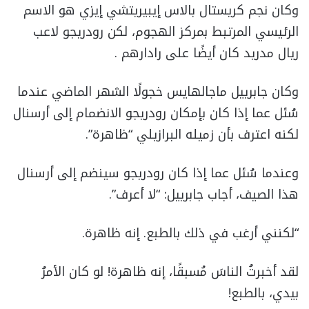
وكان نجم كريستال بالاس إيبيريتشي إيزي هو الاسم
الرئيسي المرتبط بمركز الهجوم، لكن رودريجو لاعب
ريال مدريد كان أيضًا على رادارهم .
وكان جابرييل ماجالهايس خجولًا الشهر الماضي عندما
سُئل عما إذا كان بإمكان رودريجو الانضمام إلى أرسنال
لكنه اعترف بأن زميله البرازيلي “ظاهرة”.
وعندما سُئل عما إذا كان رودريجو سينضم إلى أرسنال
هذا الصيف، أجاب جابرييل: “لا أعرف”.
“لكنني أرغب في ذلك بالطبع. إنه ظاهرة.
لقد أخبرتُ الناسَ مُسبقًا، إنه ظاهرة! لو كان الأمرُ
بيدي، بالطبع!