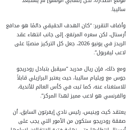
موقع الصدارة، لكن [تشابي ألونسو] لم يستبعد”
ساليبا.
وأضاف التقرير: “كان الهدف الحقيقي دائمًا هو مدافع
أرسنال، لكن سعره المرتفع، إلى جانب انتهاء عقد
الريدز في يونيو 2026، جعل كل التركيز منصبًا على
لاعب ليفربول”.
ومع ذلك، فإن ريال مدريد “سيقبل بتبادل رودريجو
جوس مع ويليام ساليبا، حيث يعتبر البرازيلي قابلاً
للاستغناء عنه، كما ثبت في كأس العالم للأندية،
والفرنسي هو لاعب مميز لهذا المركز”.
يعتقد كيث وينيس، رئيس نادي إيفرتون السابق، أن
صفقة رودريجو ستكون من الأمور التي يجب على
أرسنال انتظارها حتى نهاية فترة الانتقالات لإبرامها.