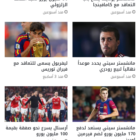
التعاقد مع كامافينجا
الزلزولي
منذ أسبوعين
منذ أسبوعين
مانشستر سيتي يحدد موعداً
ليفربول يسعى للتعاقد مع
نهائياً لبيع رودري
فيران توريس
منذ أسبوعين
منذ 3 أسابيع
مانشستر سيتي يستعد لدفع
أرسنال يسرع نحو صفقة بقيمة
170 مليون يورو لضم فيرمين
100 مليون يورو
لوبيز