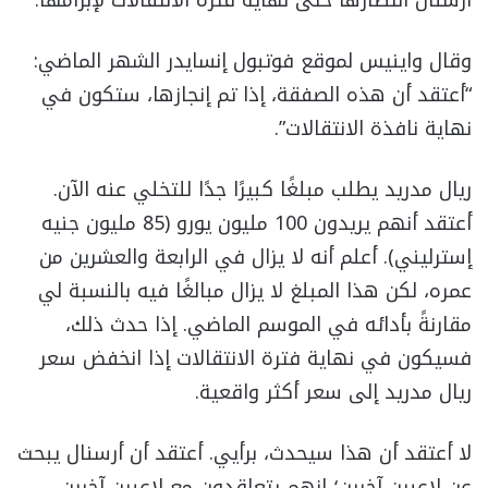
وقال واينيس لموقع فوتبول إنسايدر الشهر الماضي:
“أعتقد أن هذه الصفقة، إذا تم إنجازها، ستكون في
نهاية نافذة الانتقالات”.
ريال مدريد يطلب مبلغًا كبيرًا جدًا للتخلي عنه الآن.
أعتقد أنهم يريدون 100 مليون يورو (85 مليون جنيه
إسترليني). أعلم أنه لا يزال في الرابعة والعشرين من
عمره، لكن هذا المبلغ لا يزال مبالغًا فيه بالنسبة لي
مقارنةً بأدائه في الموسم الماضي. إذا حدث ذلك،
فسيكون في نهاية فترة الانتقالات إذا انخفض سعر
ريال مدريد إلى سعر أكثر واقعية.
لا أعتقد أن هذا سيحدث، برأيي. أعتقد أن أرسنال يبحث
عن لاعبين آخرين؛ إنهم يتعاقدون مع لاعبين آخرين.