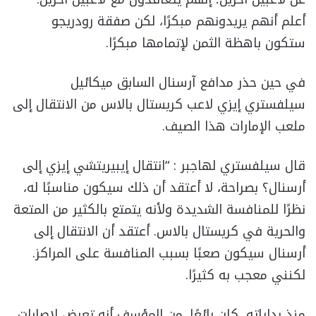
أعلم أنهم يريدونهم مبكرًا، لكن صفقة رودريجو
ستكون باهظة الثمن لإتمامها مبكرًا.
في حين حذر مدافع آرسنال السابق ميكائيل
سيلفستري إيزي لاعب كريستال بالاس من الانتقال إلى
ملعب الإمارات هذا الصيف.
قال سيلفستري لهاجبر : “انتقال إيبيريتشي إيزي إلى
أرسنال؟ بصراحة، لا أعتقد أن ذلك سيكون مناسبًا له،
نظرًا للمنافسة الشديدة ولأنه يتمتع بالكثير من المتعة
والحرية في كريستال بالاس. أعتقد أن الانتقال إلى
أرسنال سيكون صعبًا بسبب المنافسة على المراكز.
لكنني معجب به كثيرًا.
منذ بداياته، كان رائعًا. من المؤسف أنه تعرض لإصابات