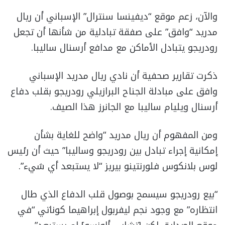
والآن، زعم موقع “ديفينسا سنترال” الإسباني أن ريال
مدريد “وافق” على صفقة تبادلية من شأنها أن تجعل
رودريجو يتبادل الأماكن مع مدافع أرسنال ساليبا.
ذكرت تقارير صحفية أن نادي ريال مدريد الإسباني
وافق على مبادلة الجناح البرازيلي رودريجو بقلب دفاع
أرسنال ويليام ساليبا مع الجانرز هذا الصيف.
ومن المفهوم أن ريال مدريد “واضح للغاية بشأن
إمكانية إجراء تبادل بين رودريجو وساليبا” حيث أن رئيس
لوس بلانكوس فلورنتينو بيريز “لا يستبعد أي شيء”.
“بيع رودريجو سيسمح بوصول قلب الدفاع الذي طال
انتظاره” مع وجود نجم ليفربول إبراهيما كوناتي “في