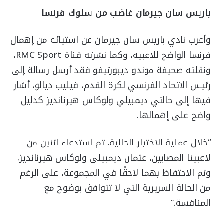
باريس سان جيرمان غاضب من سلوك فرنسا
وأعرب نادي باريس سان جيرمان عن استيائه من إهمال
فرنسا الواضح للاعبيه، وكما نشرته قناة RMC Sport،
ونقلته صحيفة موندو ديبورتيفو فقد أرسل رسالة إلى
رئيس الاتحاد الفرنسي لكرة القدم، فيليب ديالو، أشار
فيها إلى حالتي ديمبيلي ولوكاس هيرنانديز كدليل
واضح على إهمالها.
“خلال عملية الاختيار الحالية، تم استدعاء اثنين من
لاعبينا المصابين، عثمان ديمبيلي ولوكاس هيرنانديز،
وتم الاحتفاظ بهما لاحقًا في المجموعة، على الرغم
من الحالة السريرية التي لا تتوافق بوضوح مع
المنافسة.”