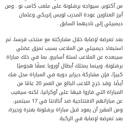
من أكتوبر، سيواجه برشلونة على ملعب كامب نو . ومن
أبرز العناوين عودة المدرب لويس إنريكي وعثمان
ديمبيلي إلى ناديهما السابق .
بعد تعرضه لإصابة خلال مشاركته مع منتخب فرنسا، تم
استبعاد ديمبيلي من الملاعب بسبب تمزق عضلي
سيبعده عن الملاعب لستة أسابيع، بما في ذلك مباراة
برشلونة. وبينما يمتلك أبطال أوروبا عمقًا هجوميًا
كبيرًا، فإن مشاركة ديزاير دويه في المباراة محل شك
أيضًا. وقد خرج اللاعب البالغ من العمر 20 عامًا من
المباراة التي فازوا فيها على أوكرانيا، لكنه سيغيب
عن مباراتهم الافتتاحية ضد أتالانتا في 17 سبتمبر،
ومن المقرر أن يعود قبل مباراة برشلونة بفترة وجيزة،
بعد تعرضه لإصابة في الركبة.