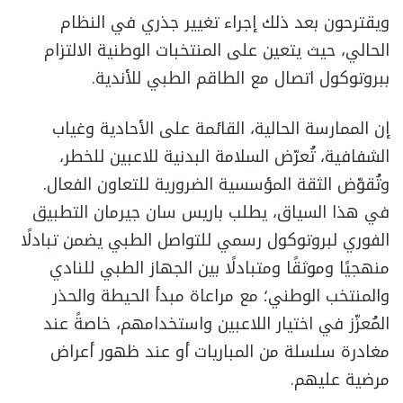
ويقترحون بعد ذلك إجراء تغيير جذري في النظام
الحالي، حيث يتعين على المنتخبات الوطنية الالتزام
ببروتوكول اتصال مع الطاقم الطبي للأندية.
إن الممارسة الحالية، القائمة على الأحادية وغياب
الشفافية، تُعرّض السلامة البدنية للاعبين للخطر،
وتُقوّض الثقة المؤسسية الضرورية للتعاون الفعال.
في هذا السياق، يطلب باريس سان جيرمان التطبيق
الفوري لبروتوكول رسمي للتواصل الطبي يضمن تبادلًا
منهجيًا وموثقًا ومتبادلًا بين الجهاز الطبي للنادي
والمنتخب الوطني؛ مع مراعاة مبدأ الحيطة والحذر
المُعزّز في اختيار اللاعبين واستخدامهم، خاصةً عند
مغادرة سلسلة من المباريات أو عند ظهور أعراض
مرضية عليهم.