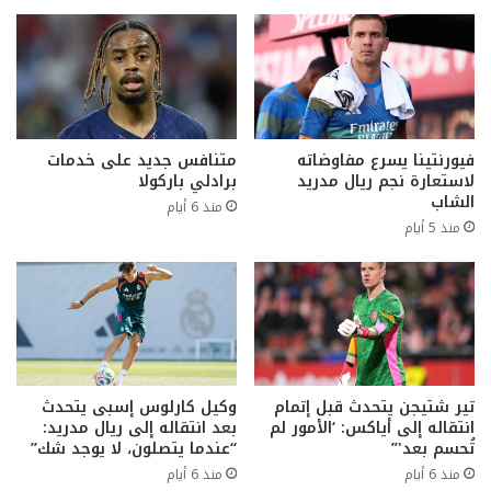
فيورنتينا يسرع مفاوضاته
متنافس جديد على خدمات
لاستعارة نجم ريال مدريد
برادلي باركولا
الشاب
منذ 6 أيام
منذ 5 أيام
تير شتيجن يتحدث قبل إتمام
وكيل كارلوس إسبى يتحدث
انتقاله إلى أياكس: ‘الأمور لم
بعد انتقاله إلى ريال مدريد:
تُحسم بعد'”
“عندما يتصلون، لا يوجد شك”
منذ 6 أيام
منذ 6 أيام