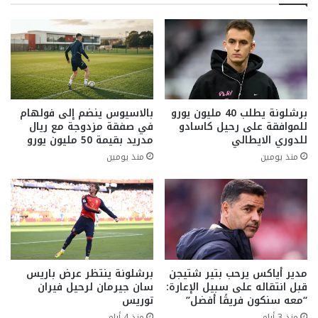
برشلونة يطلب 40 مليون يورو
بالاسيوس ينضم إلى فولهام
للموافقة على رحيل كاسادو
في صفقة مزدوجة مع ريال
للدوري الايطالي
مدريد بقيمة 50 مليون يورو
منذ يومين
منذ يومين
مدير أياكس يرحب بتير شتيجن
برشلونة ينتظر عرض باريس
قبل انتقاله على سبيل الإعارة:
سان جيرمان لرحيل فيران
“معه سنكون فريقًا أفضل”
توريس
منذ 3 أيام
منذ 4 أيام