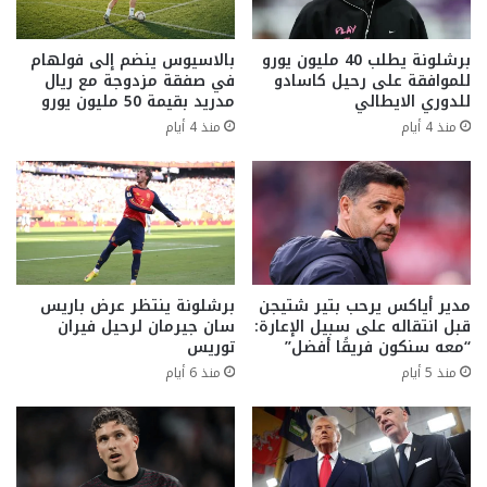
برشلونة يطلب 40 مليون يورو
بالاسيوس ينضم إلى فولهام
للموافقة على رحيل كاسادو
في صفقة مزدوجة مع ريال
للدوري الايطالي
مدريد بقيمة 50 مليون يورو
منذ 4 أيام
منذ 4 أيام
مدير أياكس يرحب بتير شتيجن
برشلونة ينتظر عرض باريس
قبل انتقاله على سبيل الإعارة:
سان جيرمان لرحيل فيران
“معه سنكون فريقًا أفضل”
توريس
منذ 5 أيام
منذ 6 أيام