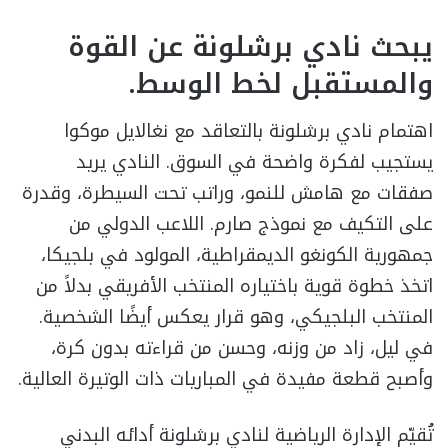
يبحث نادي برشلونة عن القوة
والمستقبل لخط الوسط.
اهتمام نادي برشلونة بالتعاقد مع نغالايل موكوا
يستجيب لفكرة واضحة في السوق. النادي يريد
صفقات مع هامش للنمو، وراتب تحت السيطرة، وقدرة
على التكيف مع نموذج صارم. اللاعب الدولي من
جمهورية الكونغو الديمقراطية، المولود في بلجيكا،
اتخذ خطوة قوية باختياره المنتخب الأفريقي بدلاً من
المنتخب البلجيكي، وهو قرار يعكس أيضًا الشخصية.
في ليل، زاد من وزنه، وحسن من قراءته بدون كرة،
وأصبح قطعة مفيدة في المباريات ذات الوتيرة العالية.
تُقيّم الإدارة الرياضية لنادي برشلونة أدائه البدني