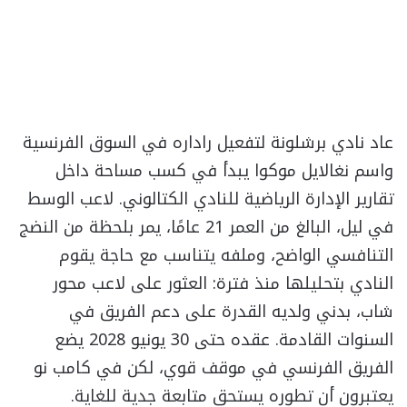
عاد نادي برشلونة لتفعيل راداره في السوق الفرنسية
واسم نغالايل موكوا يبدأ في كسب مساحة داخل
تقارير الإدارة الرياضية للنادي الكتالوني. لاعب الوسط
في ليل، البالغ من العمر 21 عامًا، يمر بلحظة من النضج
التنافسي الواضح، وملفه يتناسب مع حاجة يقوم
النادي بتحليلها منذ فترة: العثور على لاعب محور
شاب، بدني ولديه القدرة على دعم الفريق في
السنوات القادمة. عقده حتى 30 يونيو 2028 يضع
الفريق الفرنسي في موقف قوي، لكن في كامب نو
يعتبرون أن تطوره يستحق متابعة جدية للغاية.