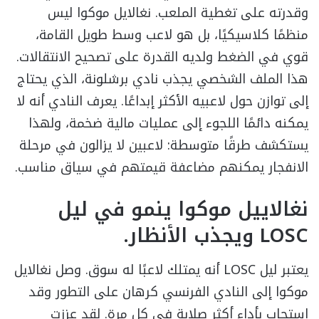
وقدرته على تغطية الملعب. نغالايل موكوا ليس
منظمًا كلاسيكيًا، بل هو لاعب وسط طويل القامة،
قوي في الضغط ولديه القدرة على تصحيح الانتقالات.
هذا الملف الشخصي يجذب نادي برشلونة، الذي يحتاج
إلى توازن حول لاعبيه الأكثر إبداعًا. يعرف النادي أنه لا
يمكنه دائمًا اللجوء إلى عمليات مالية ضخمة، ولهذا
يستكشف طرقًا متوسطة: لاعبين لا يزالون في مرحلة
الانفجار يمكنهم مضاعفة قيمتهم في سياق مناسب.
نغالاييل موكوا ينمو في ليل
LOSC ويجذب الأنظار.
يعتبر ليل LOSC أنه يمتلك لاعبًا له سوق. وصل نغالايل
موكوا إلى النادي الفرنسي كرهان على التطور وقد
استجاب بأداء أكثر صلابة في كل مرة. لقد عززت