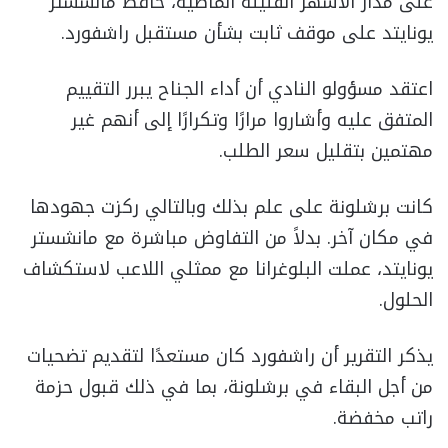
على مدار الأشهر القليلة الماضية، حافظ مانشستر
يونايتد على موقف ثابت بشأن مستقبل راشفورد.
اعتقد مسؤولو النادي أن أداء الجناح يبرر التقييم
المتفق عليه وأشاروا مرارًا وتكرارًا إلى أنهم غير
مهتمين بتقليل سعر الطلب.
كانت برشلونة على علم بذلك وبالتالي ركزت جهودها
في مكان آخر. بدلاً من التفاوض مباشرة مع مانشستر
يونايتد، عملت البلوغرانا مع ممثلي اللاعب لاستكشاف
الحلول.
يذكر التقرير أن راشفورد كان مستعدًا لتقديم تضحيات
من أجل البقاء في برشلونة، بما في ذلك قبول حزمة
راتب مخفضة.