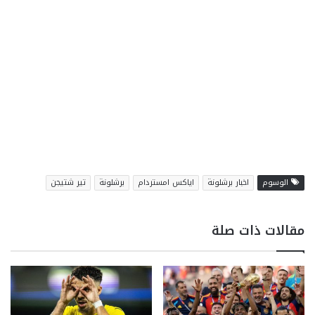
الوسوم
اخبار برشلونة
اياكس امستردام
برشلونة
تير شتيجن
مقالات ذات صلة