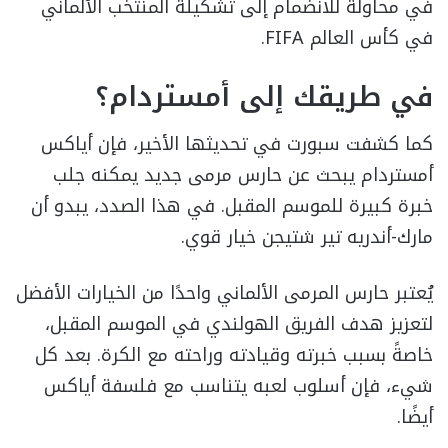
في محاولة للانضمام إلى تشكيلة المنتخب الألماني
في كأس العالم FIFA.
في طريقك إلى أمستردام؟
كما كشفت سبورت في تحديثها الأخير، فإن أياكس
أمستردام يبحث عن حارس مرمى جديد يمكنه جلب
خبرة كبيرة للموسم المقبل. في هذا الصدد، يبدو أن
مارك-أندريه تير شتيجن خيار قوي.
يُعتبر حارس المرمى الألماني واحدًا من الخيارات الأفضل
لتعزيز هدف الفريق الهولندي في الموسم المقبل،
خاصةً بسبب خبرته وقيادته وراحته مع الكرة. بعد كل
شيء، فإن أسلوب لعبه يتناسب مع فلسفة أياكس
أيضًا.