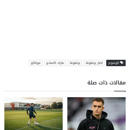
الوسوم
اخبار برشلونة
برشلونة
مارك كاسادو
موناكو
مقالات ذات صلة