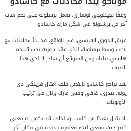
موناكو يبدأ محادثات مع كاسادو
وفقًا لجينلوجي لونغاري، يعمل برشلونة على نجم شاب
آخر من برشلونة في شكل مارك كاسادو.
فريق الدوري الفرنسي، في الواقع، قد بدأ محادثات مع
لاعب وسط برشلونة، الذي فقد بروزته تحت قيادة
هانسي فليك ومن المتوقع أن يغادر النادي هذا
الصيف.
لقد تراجع كاسادو بالفعل خلف أمثال فرينكي دي
يونغ، بيدري، غافي وحتى مارك برنال في ترتيب
الأولويات.
الانتقال بعيدًا عن كامب نو، لذلك، قد يكون له معنى
كبير حيث يسعى لبدء مغامرة جديدة في مكان آخر.