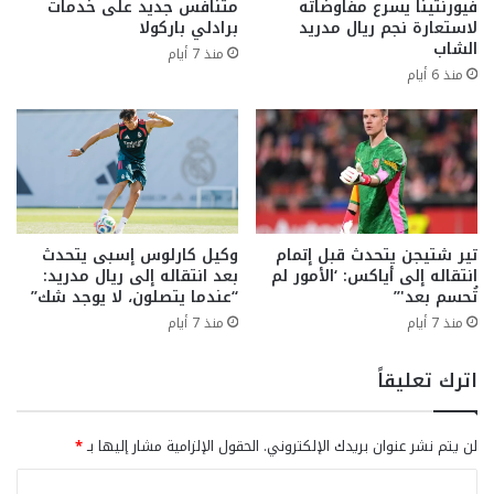
فيورنتينا يسرع مفاوضاته
متنافس جديد على خدمات
لاستعارة نجم ريال مدريد
برادلي باركولا
الشاب
منذ 7 أيام
منذ 6 أيام
تير شتيجن يتحدث قبل إتمام
وكيل كارلوس إسبى يتحدث
انتقاله إلى أياكس: ‘الأمور لم
بعد انتقاله إلى ريال مدريد:
تُحسم بعد'”
“عندما يتصلون، لا يوجد شك”
منذ 7 أيام
منذ 7 أيام
اترك تعليقاً
لن يتم نشر عنوان بريدك الإلكتروني.
الحقول الإلزامية مشار إليها بـ
*
ا