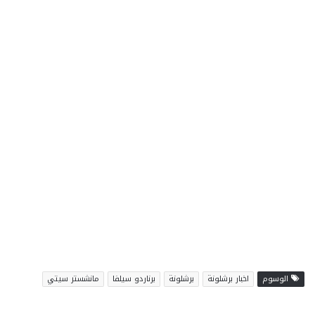
الوسوم
اخبار برشلونة
برشلونة
برناردو سيلفا
مانشستر سيتي