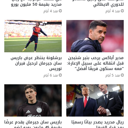
للدوري الايطالي
مدريد بقيمة 50 مليون يورو
منذ 4 أيام
منذ 4 أيام
مدير أياكس يرحب بتير شتيجن
برشلونة ينتظر عرض باريس
قبل انتقاله على سبيل الإعارة:
سان جيرمان لرحيل فيران
“معه سنكون فريقًا أفضل”
توريس
منذ 5 أيام
منذ 6 أيام
ريال مدريد يصدر بيانًا رسميًا
باريس سان جيرمان يقدم عرضًا
بعد قرار الفيفا
بقيمة 45 مليون يورو لضم