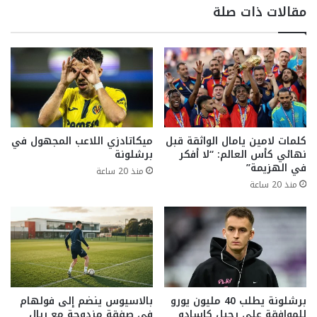
مقالات ذات صلة
كلمات لامين يامال الواثقة قبل
ميكاتادزي اللاعب المجهول في
نهائي كأس العالم: “لا أفكر
برشلونة
في الهزيمة”
منذ 20 ساعة
منذ 20 ساعة
برشلونة يطلب 40 مليون يورو
بالاسيوس ينضم إلى فولهام
للموافقة على رحيل كاسادو
في صفقة مزدوجة مع ريال