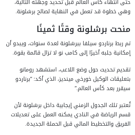
حتى انتهاء كأس العالم قبل تحديد وجهته التالية،
وهي خطوة قد تعمل في النهاية لصالح برشلونة.
منحت برشلونة وقتًا ثمينًا
تم ربط برناردو سيلفا ببرشلونة لعدة سنوات، ويبدو أن
إمكانية جلبه أخيرًا إلى كامب نو لا تزال قائمة بقوة.
تقديم تحديث حول وضع اللاعب، استشهد رومانو
بتعليقات الوكيل خورخي مينديز، الذي أكد: “برناردو
سيقرر بعد كأس العالم.”
تُعتبر تلك الجدول الزمني إيجابية داخل برشلونة لأن
قسم الرياضة في النادي يمكنه العمل على تعديلات
الفريق والتخطيط المالي قبل الحملة الجديدة.