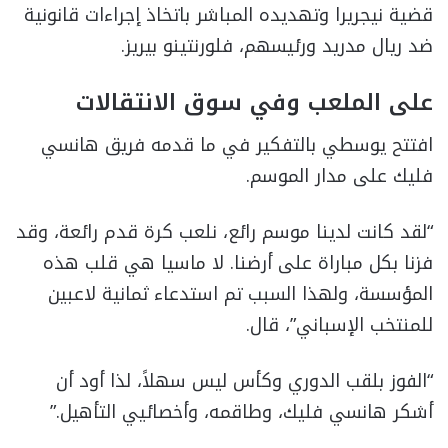
قضية نيجريرا وتهديده المباشر باتخاذ إجراءات قانونية
ضد ريال مدريد ورئيسهم، فلورنتينو بيريز.
على الملعب وفي سوق الانتقالات
افتتح يوسطي بالتفكير في ما قدمه فريق هانسي
فليك على مدار الموسم.
“لقد كانت لدينا موسم رائع، نلعب كرة قدم رائعة، وقد
فزنا بكل مباراة على أرضنا. لا ماسيا هي قلب هذه
المؤسسة، ولهذا السبب تم استدعاء ثمانية لاعبين
للمنتخب الإسباني”، قال.
“الفوز بلقب الدوري وكأس ليس سهلاً، لذا أود أن
أشكر هانسي فليك، وطاقمه، وأخصائيي التأهيل.”