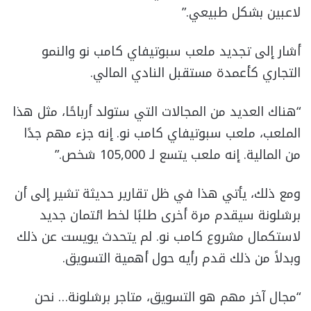
لاعبين بشكل طبيعي.”
أشار إلى تجديد ملعب سبوتيفاي كامب نو والنمو
التجاري كأعمدة مستقبل النادي المالي.
“هناك العديد من المجالات التي ستولد أرباحًا، مثل هذا
الملعب، ملعب سبوتيفاي كامب نو. إنه جزء مهم جدًا
من المالية. إنه ملعب يتسع لـ 105,000 شخص.”
ومع ذلك، يأتي هذا في ظل تقارير حديثة تشير إلى أن
برشلونة سيقدم مرة أخرى طلبًا لخط ائتمان جديد
لاستكمال مشروع كامب نو. لم يتحدث يويست عن ذلك
وبدلاً من ذلك قدم رأيه حول أهمية التسويق.
“مجال آخر مهم هو التسويق، متاجر برشلونة… نحن