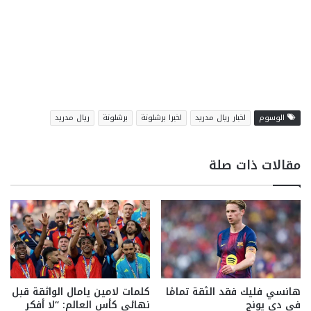
الوسوم
اخبار ريال مدريد
اخبرا برشلونة
برشلونة
ريال مدريد
مقالات ذات صلة
هانسي فليك فقد الثقة تمامًا
كلمات لامين يامال الواثقة قبل
في دي يونج
نهائي كأس العالم: “لا أفكر