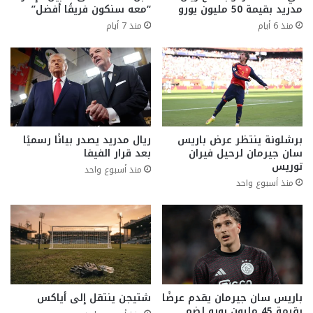
مدريد بقيمة 50 مليون يورو
“معه سنكون فريقًا أفضل”
منذ 6 أيام
منذ 7 أيام
برشلونة ينتظر عرض باريس
ريال مدريد يصدر بيانًا رسميًا
سان جيرمان لرحيل فيران
بعد قرار الفيفا
توريس
منذ أسبوع واحد
منذ أسبوع واحد
باريس سان جيرمان يقدم عرضًا
شتيجن ينتقل إلى أياكس
بقيمة 45 مليون يورو لضم