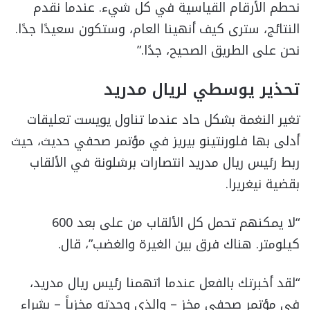
نحطم الأرقام القياسية في كل شيء. عندما نقدم
النتائج، سترى كيف أنهينا العام، وستكون سعيدًا جدًا.
نحن على الطريق الصحيح، جدًا.”
تحذير يوسطي لريال مدريد
تغير النغمة بشكل حاد عندما تناول يويست تعليقات
أدلى بها فلورنتينو بيريز في مؤتمر صحفي حديث، حيث
ربط رئيس ريال مدريد انتصارات برشلونة في الألقاب
بقضية نيغريرا.
“لا يمكنهم تحمل كل الألقاب من على بعد 600
كيلومتر. هناك فرق بين الغيرة والغضب”، قال.
“لقد أخبرتك بالفعل عندما اتهمنا رئيس ريال مدريد،
في مؤتمر صحفي مخزٍ – والذي وجدته مخزياً – بشراء