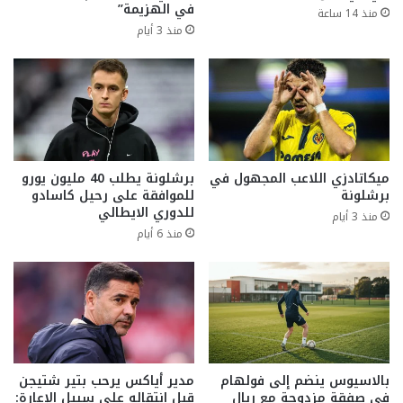
في الهزيمة”
منذ 14 ساعة
منذ 3 أيام
ميكاتادزي اللاعب المجهول في
برشلونة يطلب 40 مليون يورو
برشلونة
للموافقة على رحيل كاسادو
للدوري الايطالي
منذ 3 أيام
منذ 6 أيام
بالاسيوس ينضم إلى فولهام
مدير أياكس يرحب بتير شتيجن
في صفقة مزدوجة مع ريال
قبل انتقاله على سبيل الإعارة: