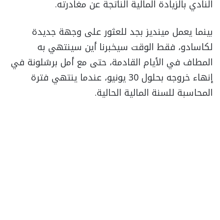
النادي بالزيادة المالية الناتجة عن مغادرته.
بينما يعمل مينديز بجد للعثور على وجهة جديدة
لكاسادو، فقط الوقت سيخبرنا أين سينتهي به
المطاف في الأيام القادمة، حتى مع أمل برشلونة في
إنهاء خروجه بحلول 30 يونيو، عندما ينتهي فترة
المحاسبة للسنة المالية الحالية.