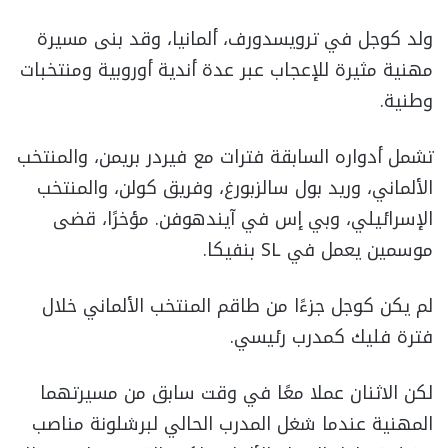
ولد كوجل في ترويسدورف، ألمانيا، وقد بنى مسيرة
مهنية مثيرة للإعجاب عبر عدة أندية أوروبية ومنتخبات
وطنية.
تشمل أدواره السابقة فترات مع فيردر بريمن، والمنتخب
الألماني، وريد بول سالزبورغ، وفريق كولن، والمنتخب
الإسرائيلي، وبي إس في آيندهوفن. مؤخرًا، قضى
موسمين يعمل في SL بنفيكا.
لم يكن كوجل جزءًا من طاقم المنتخب الألماني خلال
فترة فليك كمدرب رئيسي.
لكن الاثنان عملا معًا في وقت سابق من مسيرتهما
المهنية عندما شغل المدرب الحالي لبرشلونة مناصب