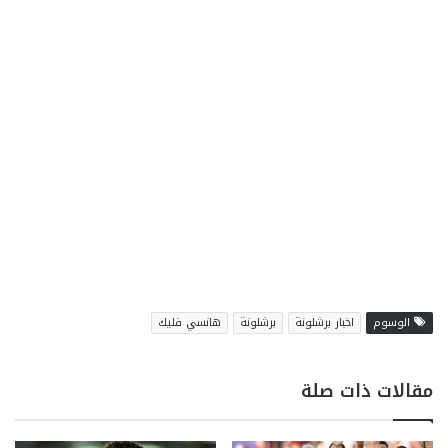
الوسوم
اخبار برشلونة
برشلونة
هانسي فليك
مقالات ذات صلة