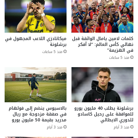
كلمات لامين يامال الواثقة قبل
ميكاتادزي اللاعب المجهول في
نهائي كأس العالم: “لا أفكر
برشلونة
في الهزيمة”
منذ 5 ساعات
منذ 5 ساعات
برشلونة يطلب 40 مليون يورو
بالاسيوس ينضم إلى فولهام
للموافقة على رحيل كاسادو
في صفقة مزدوجة مع ريال
للدوري الايطالي
مدريد بقيمة 50 مليون يورو
منذ 3 أيام
منذ 3 أيام