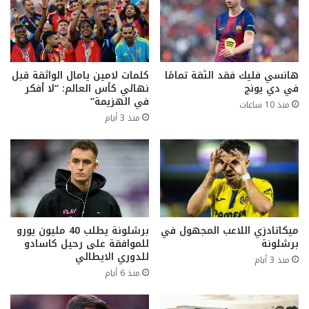
هانسي فليك فقد الثقة تمامًا
كلمات لامين يامال الواثقة قبل
في دي يونج
نهائي كأس العالم: “لا أفكر
في الهزيمة”
منذ 10 ساعات
منذ 3 أيام
ميكاتادزي اللاعب المجهول في
برشلونة يطلب 40 مليون يورو
برشلونة
للموافقة على رحيل كاسادو
للدوري الايطالي
منذ 3 أيام
منذ 6 أيام