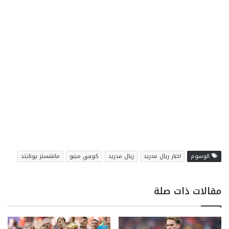
الوسوم
اخبار ريال مدريد
ريال مدريد
كوببي مينو
مانشستر يونايتد
مقالات ذات صلة