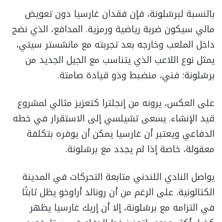
بالنسبة لبرشلونة، فإن فقدان غارسيا دون تعويض
مالي سيكون ضربة رياضية ورمزية. المدافع، الذي نضج
داخل الملعب وخارجه بعد تجربته مع مانشستر سيتي،
يمثل نوع اللاعب الذي يتناسب مع الجيل الجديد من
برشلونة: فني، منضبط وذو قيادة صامتة.
على العكس، يرونه من إنجلترا كتعزيز مثالي لمشروع
قيد الإنشاء. يسعى تشيلسي إلى الاستقرار في خطه
الدفاعي ويعتبر أن غارسيا يمكن أن يوفره بتكلفة
معقولة، خاصة إذا لم يجدد مع برشلونة.
يواصل النادي اللندني متابعة التحركات في المدينة
الكتالونية. على الرغم من أن رونالد أراوخو يظل ثابتًا
في التزامه مع برشلونة، إلا أن إريك غارسيا يظهر