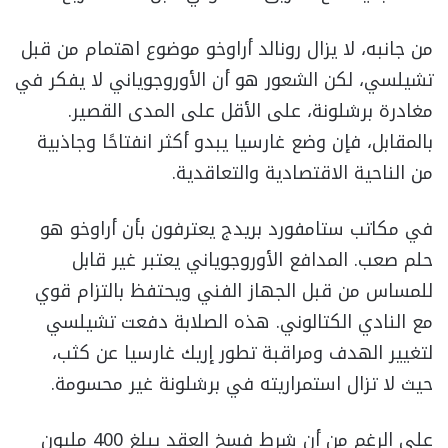
من جانبه، لا يزال رونالد أراوخو موضوع اهتمام من قبل
تشيلسي، لكن الشعور هو أن الأوروجوياني لا يفكر في
مغادرة برشلونة، على الأقل على المدى القصير.
بالمقابل، فإن وضع غارسيا يبدو أكثر انفتاحًا وجاذبية
من الناحية الاقتصادية والتعاقدية.
في مكاتب ستامفورد بريدج يعترفون بأن أراوخو هو
حلم صعب. المدافع الأوروجوياني يعتبر غير قابل
للمساس من قبل الجهاز الفني ويحتفظ بالتزام قوي
مع النادي الكتالوني. هذه الصلابة دفعت تشيلسي
لتغيير الهدف ومراقبة تطور إريك غارسيا عن كثب،
حيث لا تزال استمراريته في برشلونة غير محسومة.
على الرغم من أن شرط فسخ العقد يبلغ 400 مليون