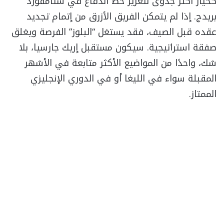
كخيار أكثر جدوى لتعزيز خط الدفاع في ستامفورد
بريدج. إذا لم يتمكن الفريق الأزرق من إتمام تجديد
عقده قبل الصيف، فقد يستغل “البلوز” الفرصة ويغلق
صفقة استراتيجية. سيكون مستقبل إريك جارسيا، بلا
شك، واحدًا من المواضيع الأكثر متابعة في الأشهر
المقبلة سواء في الليغا أو في الدوري الإنجليزي
الممتاز.