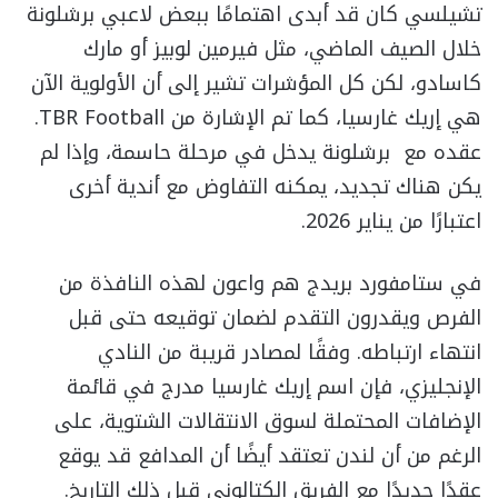
تشيلسي كان قد أبدى اهتمامًا ببعض لاعبي برشلونة
خلال الصيف الماضي، مثل فيرمين لوبيز أو مارك
كاسادو، لكن كل المؤشرات تشير إلى أن الأولوية الآن
هي إريك غارسيا، كما تم الإشارة من TBR Football.
عقده مع برشلونة يدخل في مرحلة حاسمة، وإذا لم
يكن هناك تجديد، يمكنه التفاوض مع أندية أخرى
اعتبارًا من يناير 2026.
في ستامفورد بريدج هم واعون لهذه النافذة من
الفرص ويقدرون التقدم لضمان توقيعه حتى قبل
انتهاء ارتباطه. وفقًا لمصادر قريبة من النادي
الإنجليزي، فإن اسم إريك غارسيا مدرج في قائمة
الإضافات المحتملة لسوق الانتقالات الشتوية، على
الرغم من أن لندن تعتقد أيضًا أن المدافع قد يوقع
عقدًا جديدًا مع الفريق الكتالوني قبل ذلك التاريخ.