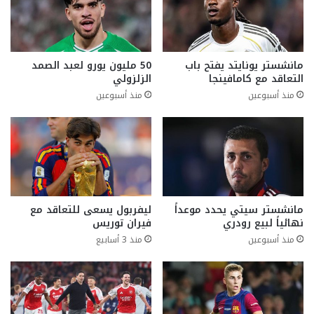
مانشستر يونايتد يفتح باب
50 مليون يورو لعبد الصمد
التعاقد مع كامافينجا
الزلزولي
منذ أسبوعين
منذ أسبوعين
مانشستر سيتي يحدد موعداً
ليفربول يسعى للتعاقد مع
نهائياً لبيع رودري
فيران توريس
منذ أسبوعين
منذ 3 أسابيع