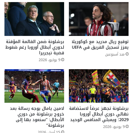
توقيع ريال مدريد مع كوكوريلا
برشلونة ضمن القائمة المؤقتة
يعزز تسجيل الفريق في UEFA
لدوري أبطال أوروبا رغم ضغوط
قضية نيجريرا
منذ أسبوعين
9 يوليو، 2026
برشلونة تجهز عرضاً لاستضافة
لامين يامال يوجه رسالة بعد
نهائي دوري أبطال أوروبا
خروج برشلونة من دوري
2029؛ ويمبلي المنافس الوحيد
الأبطال: “سنعود بها إلى
برشلونة”
9 يونيو، 2026
15 أبريل، 2026