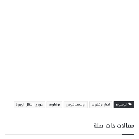
الوسوم
اخبار برشلونة
اوليمبياكوس
برشلونة
دوري ابطال اوروبا
مقالات ذات صلة