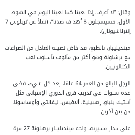
وقال: “لا أعرف. إذا لعبنا كما لعبنا اليوم في الشوط
الأول، فسيسجلون 8 أهداف ضدنا”، (نقلاً عن ثريلوس 7
إنترناشيونال).
مينديليبار، بالطبع، قد خاض نصيبه العادل من الصراعات
مع برشلونة وهو أكثر من مألوف بأسلوب لعب
الكتالونيين.
الرجل البالغ من العمر 64 عامًا، بعد كل شيء، قضى
عدة سنوات في تدريب فرق الدوري الإسباني مثل
أتلتيك بلباو، إشبيلية، ألافيس، ليفانتي وأوساسونا،
من بين آخرين.
على مدار مسيرته، واجه مينديليبار برشلونة 27 مرة