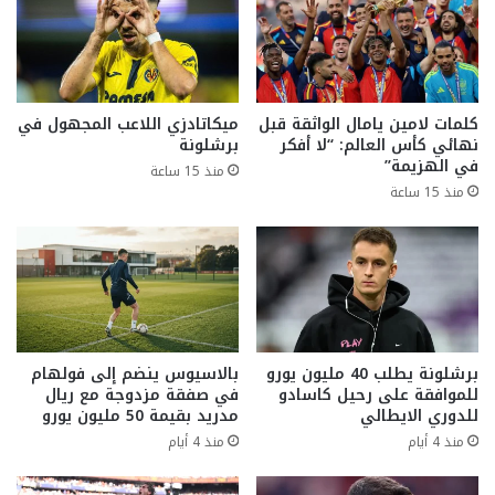
كلمات لامين يامال الواثقة قبل
ميكاتادزي اللاعب المجهول في
نهائي كأس العالم: “لا أفكر
برشلونة
في الهزيمة”
منذ 15 ساعة
منذ 15 ساعة
برشلونة يطلب 40 مليون يورو
بالاسيوس ينضم إلى فولهام
للموافقة على رحيل كاسادو
في صفقة مزدوجة مع ريال
للدوري الايطالي
مدريد بقيمة 50 مليون يورو
منذ 4 أيام
منذ 4 أيام