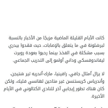
كانت الأيام القليلة الماضية مزيجًا من الأخبار بالنسبة
لبرشلونة في ما يتعلق بالإصابات، حيث فقدوا بيدري
بسبب مشكلة في الفخذ بينما رحبوا بعودة روبرت
ليفاندوفسكي وداني أولمو إلى التدريب الجماعي.
لا يزال أمثال جافي، رافينيا، مارك-أندريه تير شتيجن،
وأندرياس كريستنسن غير متاحين لهانسي فليك، ولكن
كان هناك تطور إيجابي آخر للنادي الكتالوني في الأيام
الأخيرة.