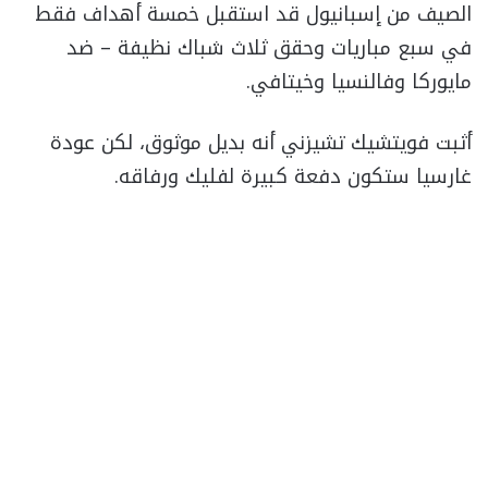
الصيف من إسبانيول قد استقبل خمسة أهداف فقط
في سبع مباريات وحقق ثلاث شباك نظيفة – ضد
مايوركا وفالنسيا وخيتافي.
أثبت فويتشيك تشيزني أنه بديل موثوق، لكن عودة
غارسيا ستكون دفعة كبيرة لفليك ورفاقه.