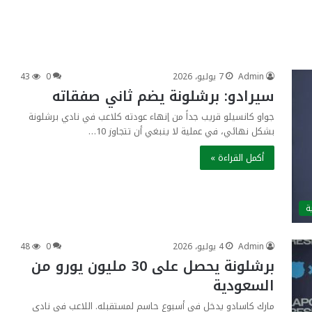
Admin
7 يوليو، 2026
0
43
سيرادو: برشلونة يضم ثاني صفقاته
جواو كانسيلو قريب جداً من إنهاء عودته كلاعب في نادي برشلونة
بشكل نهائي، في عملية لا ينبغي أن تتجاوز 10…
أكمل القراءة »
ة
Admin
4 يوليو، 2026
0
48
برشلونة يحصل على 30 مليون يورو من
السعودية
مارك كاسادو يدخل في أسبوع حاسم لمستقبله. اللاعب في نادي