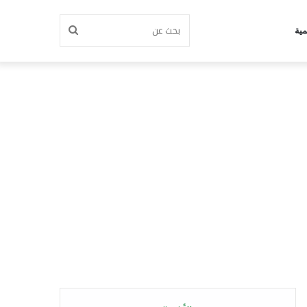
بحث
مية
عن