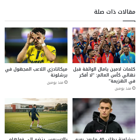
مقالات ذات صلة
كلمات لامين يامال الواثقة قبل
ميكاتادزي اللاعب المجهول في
نهائي كأس العالم: “لا أفكر
برشلونة
في الهزيمة”
منذ يومين
منذ يومين
برشلونة يطلب 40 مليون يورو
بالاسيوس ينضم إلى فولهام